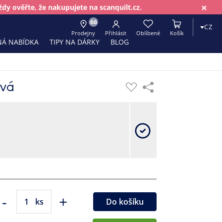
×
dy ověřte, že nakupujete na scanquilt.cz.
66
CZ
Prodejny
Přihlásit
Oblíbené
Košík
Á NABÍDKA
TIPY NA DÁRKY
BLOG
ová
-
+
ks
Do košíku