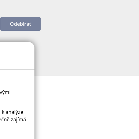
Odebírat
ovými
a k analýze
ečně zajímá.
ice
apply.