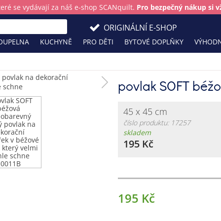
teré se vydávají za náš e-shop SCANquilt.
Pro bezpečný nákup si vž
ORIGINÁLNÍ E-SHOP
OUPELNA
KUCHYNĚ
PRO DĚTI
BYTOVÉ DOPLŇKY
VÝHODN
povlak SOFT béž
45 x 45 cm
číslo produktu: 17257
skladem
195 Kč
195 Kč