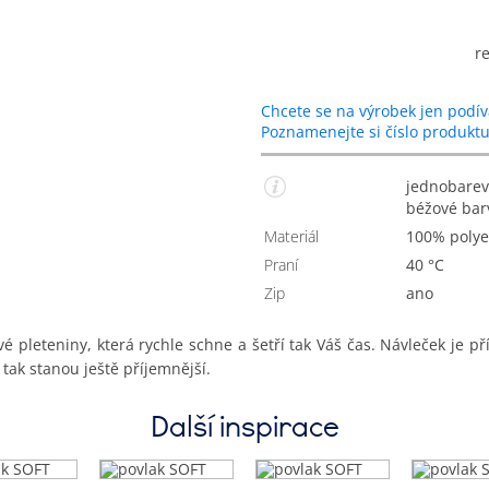
r
Chcete se na výrobek jen podív
Poznamenejte si číslo produkt
jednobarevný měkký povlak na dekorační polštářek v
béžové barv
Materiál
100% polye
Praní
40 °C
Zip
Ano
é pleteniny, která rychle schne a šetří tak Váš čas. Návleček je p
tak stanou ještě příjemnější.
Další inspirace