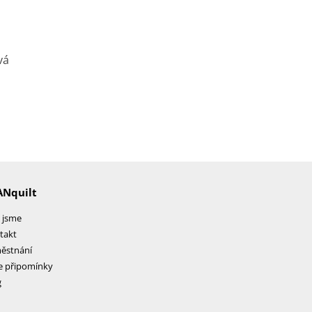
ANquilt
 jsme
takt
ěstnání
e připomínky
g