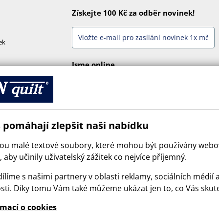
Získejte 100 Kč za odběr novinek!
ek
Jsme online
 pomáhají zlepšit naši nabídku
sou malé textové soubory, které mohou být používány web
 aby učinily uživatelský zážitek co nejvíce příjemný.
ílíme s našimi partnery v oblasti reklamy, sociálních médií 
sti. Díky tomu Vám také můžeme ukázat jen to, co Vás skut
© 2026 SCANquilt - všechna práva vyhrazena
rmací o cookies
e is protected by reCAPTCHA and the Google
Privacy Policy
and
Terms of Serv