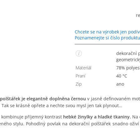
r
Chcete se na výrobek jen podív
Poznamenejte si číslo produkt
dekorační povlak na polštářek s žinylkou a šedočerným
geometrick
Materiál
78% polye
Praní
40 °C
Zip
Ano
polštářek je elegantně doplněna černou
v jasně definovaném moti
.
Tak se krásně opřete a nechte svou mysl jen tak plynout…
 kombinuje příjemný kontrast
hebké žinylky a hladké tkaniny.
Na 
eného stylu. Pohodlný povlak na dekorační polštářek snadno oživí