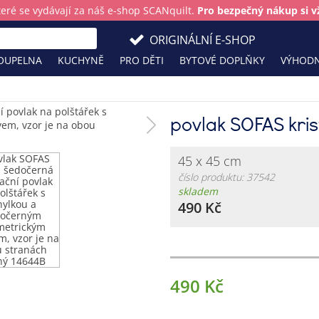
teré se vydávají za náš e-shop SCANquilt.
Pro bezpečný nákup si vž
ORIGINÁLNÍ E-SHOP
OUPELNA
KUCHYNĚ
PRO DĚTI
BYTOVÉ DOPLŇKY
VÝHODN
povlak SOFAS kri
45 x 45 cm
číslo produktu: 37542
skladem
490 Kč
490 Kč