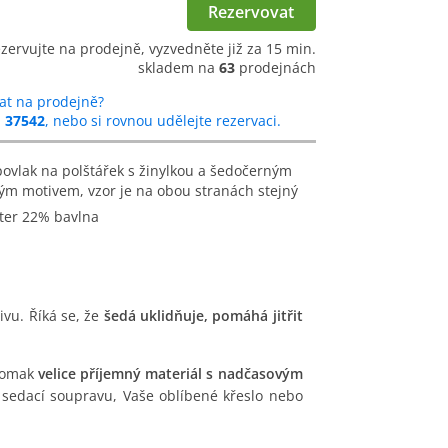
Rezervovat
ezervujte na prodejně, vyzvedněte již za 15 min.
skladem na
63
prodejnách
at na prodejně?
u
37542
, nebo si rovnou udělejte rezervaci.
ým motivem, vzor je na obou stranách stejný
ster 22% bavlna
vu. Říká se, že
šedá uklidňuje, pomáhá jitřit
omak
velice příjemný materiál s nadčasovým
 sedací soupravu, Vaše oblíbené křeslo nebo