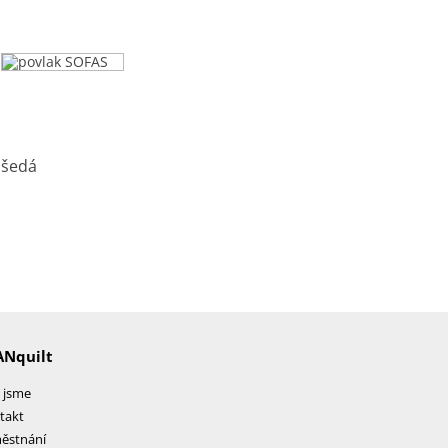
ANquilt
 jsme
takt
ěstnání