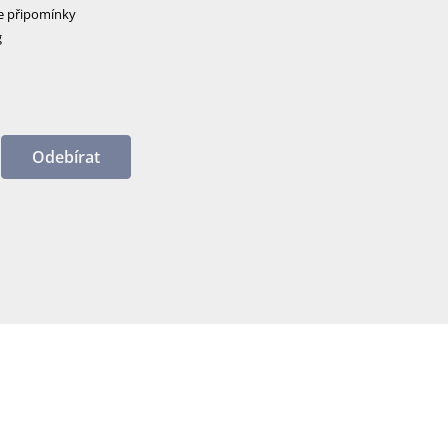
e připomínky
g
Odebírat