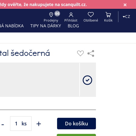
×
dy ověřte, že nakupujete na scanquilt.cz.
66
CZ
Prodejny
Přihlásit
Oblíbené
Košík
Á NABÍDKA
TIPY NA DÁRKY
BLOG
stal šedočerná
-
+
ks
Do košíku