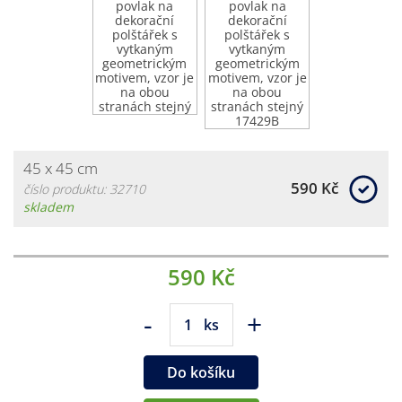
45 x 45 cm
590 Kč
číslo produktu: 32710
skladem
590 Kč
-
+
ks
Do košíku