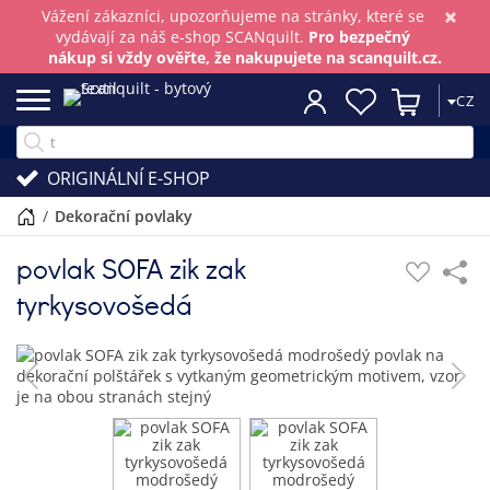
×
Vážení zákazníci, upozorňujeme na stránky, které se
vydávají za náš e-shop SCANquilt.
Pro bezpečný
nákup si vždy ověřte, že nakupujete na scanquilt.cz.
CZ
ORIGINÁLNÍ E-SHOP
/
dekorační povlaky
povlak SOFA zik zak
tyrkysovošedá