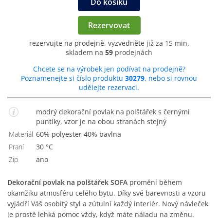
Do košíku
Rezervovat
rezervujte na prodejně, vyzvedněte již za 15 min.
skladem na
59
prodejnách
Chcete se na výrobek jen podívat na prodejně?
Poznamenejte si číslo produktu
30279
, nebo si rovnou
udělejte rezervaci.
modrý dekorační povlak na polštářek s černými
puntíky, vzor je na obou stranách stejný
Materiál
60% polyester 40% bavlna
Praní
30 °C
Zip
Ano
Dekorační povlak na polštářek SOFA
promění během
okamžiku atmosféru celého bytu. Díky své barevnosti a vzoru
vyjádří Váš osobitý styl a zútulní každý interiér. Nový návleček
je prostě lehká pomoc vždy, když máte náladu na změnu.