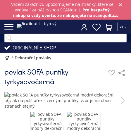
×
Vážení zákazníci, upozorňujeme na stránky, které se
vydávají za náš e-shop SCANquilt.
Pro bezpečný
nákup si vždy ověřte, že nakupujete na scanquilt.cz.
CZ
ORIGINÁLNÍ E-SHOP
/
dekorační povlaky
povlak SOFA puntíky
tyrkysovočerná