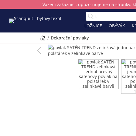
Vážení zákazníci, upozorňujeme na stránky, k
LOŽNICE
OBÝVÁK
K
/
dekorační povlaky