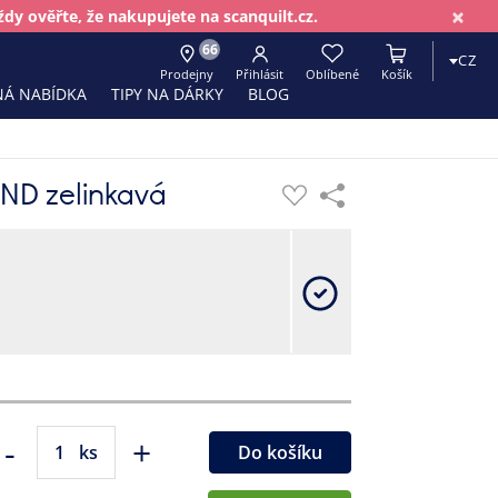
×
dy ověřte, že nakupujete na scanquilt.cz.
66
CZ
Prodejny
Přihlásit
Oblíbené
Košík
Á NABÍDKA
TIPY NA DÁRKY
BLOG
ND zelinkavá
-
+
ks
Do košíku