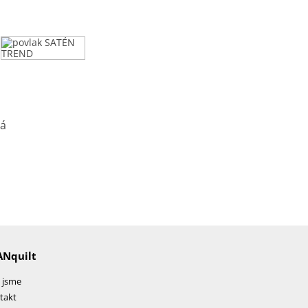
ANquilt
 jsme
takt