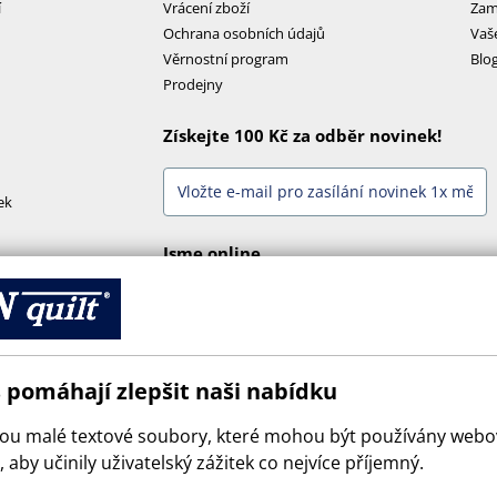
í
Vrácení zboží
Zam
Ochrana osobních údajů
Vaš
Věrnostní program
Blo
Prodejny
Získejte 100 Kč za odběr novinek!
ek
Jsme online
 pomáhají zlepšit naši nabídku
sou malé textové soubory, které mohou být používány web
 aby učinily uživatelský zážitek co nejvíce příjemný.