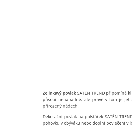
Zelinkavý povlak
SATÉN TREND připomíná
k
působí nenápadně, ale právě v tom je jeho
přirozený nádech.
Dekorační povlak na polštářek SATÉN TREN
pohovku v obýváku nebo doplní povlečení v lo