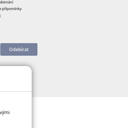
ěstnání
e připomínky
g
Odebírat
ovými