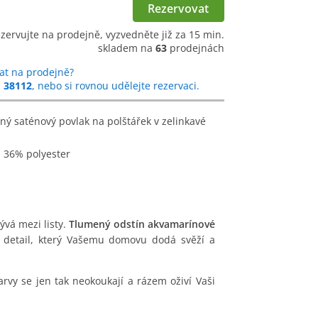
Rezervovat
ezervujte na prodejně, vyzvedněte již za 15 min.
skladem na
63
prodejnách
at na prodejně?
u
38112
, nebo si rovnou udělejte rezervaci.
a 36% polyester
ývá mezi listy.
Tlumený odstín akvamarínové
ý detail, který Vašemu domovu dodá svěží a
vy se jen tak neokoukají a rázem oživí Vaši