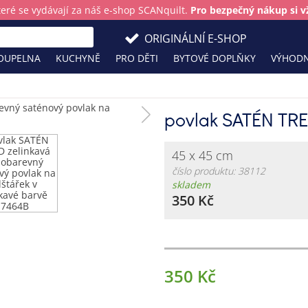
teré se vydávají za náš e-shop SCANquilt.
Pro bezpečný nákup si vž
ORIGINÁLNÍ E-SHOP
OUPELNA
KUCHYNĚ
PRO DĚTI
BYTOVÉ DOPLŇKY
VÝHODN
povlak SATÉN TRE
45 x 45 cm
číslo produktu: 38112
skladem
350 Kč
350 Kč