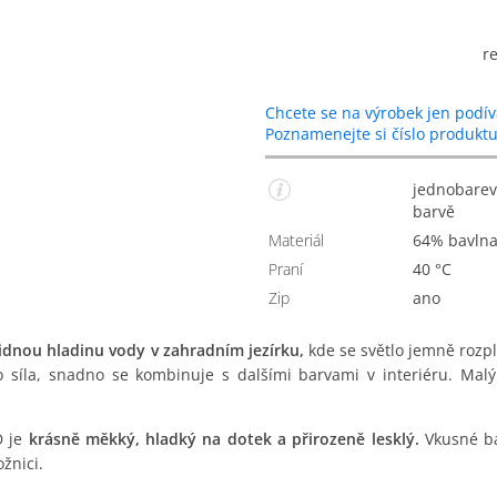
r
Chcete se na výrobek jen podív
Poznamenejte si číslo produkt
jednobarevný saténový povlak na polštářek v zelinkavé
barvě
Materiál
64% bavln
Praní
40 °C
Zip
Ano
lidnou hladinu vody v zahradním jezírku,
kde se světlo jemně rozpl
 síla, snadno se kombinuje s dalšími barvami v interiéru. Mal
D je
krásně měkký, hladký na dotek a přirozeně lesklý.
Vkusné bar
žnici.