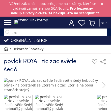
×
Vážení zákazníci, upozorňujeme na stránky, které se
vydávají za náš e-shop SCANquilt.
Pro bezpečný
nákup si vždy ověřte, že nakupujete na scanquilt.cz.
CZ
ORIGINÁLNÍ E-SHOP
/
dekorační povlaky
povlak ROYAL zic zac světle
šedá