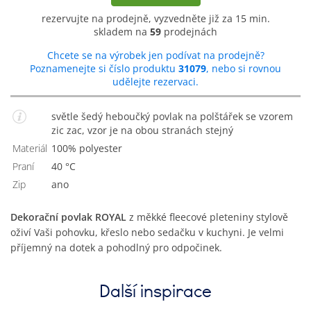
rezervujte na prodejně, vyzvedněte již za 15 min.
skladem na
59
prodejnách
Chcete se na výrobek jen podívat na prodejně?
Poznamenejte si číslo produktu
31079
, nebo si rovnou
udělejte rezervaci.
světle šedý heboučký povlak na polštářek se vzorem
zic zac, vzor je na obou stranách stejný
Materiál
100% polyester
Praní
40 °C
Zip
Ano
Dekorační povlak ROYAL
z měkké fleecové pleteniny stylově
oživí Vaši pohovku, křeslo nebo sedačku v kuchyni. Je velmi
příjemný na dotek a pohodlný pro odpočinek.
Další inspirace