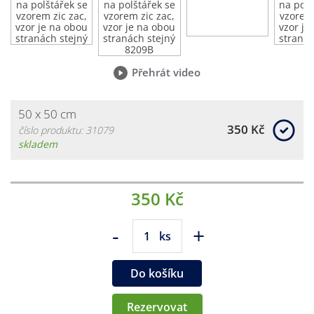
Přehrát video
50 x 50 cm
350 Kč
číslo produktu: 31079
skladem
350 Kč
-
+
ks
Do košíku
Rezervovat