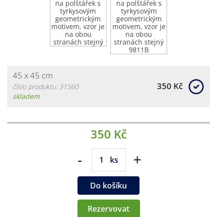
45 x 45 cm
350 Kč
číslo produktu: 31560
skladem
350 Kč
-
+
ks
Do košíku
Rezervovat