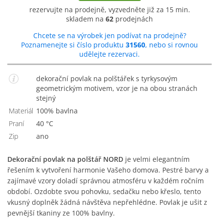
rezervujte na prodejně, vyzvedněte již za 15 min.
skladem na
62
prodejnách
Chcete se na výrobek jen podívat na prodejně?
Poznamenejte si číslo produktu
31560
, nebo si rovnou
udělejte rezervaci.
dekorační povlak na polštářek s tyrkysovým
geometrickým motivem, vzor je na obou stranách
stejný
Materiál
100% bavlna
Praní
40 °C
Zip
Ano
Dekorační povlak na polštář NORD
je velmi elegantním
řešením k vytvoření harmonie Vašeho domova. Pestré barvy a
zajímavé vzory doladí správnou atmosféru v každém ročním
období. Ozdobte svou pohovku, sedačku nebo křeslo, tento
vkusný doplněk žádná návštěva nepřehlédne. Povlak je ušit z
pevnější tkaniny ze 100% bavlny.