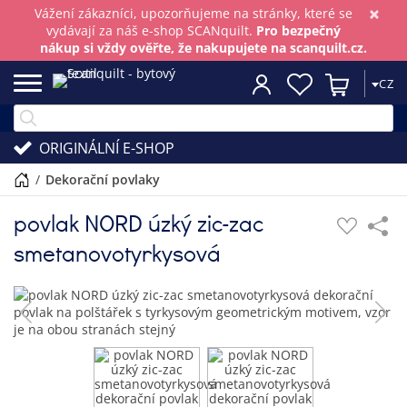
×
Vážení zákazníci, upozorňujeme na stránky, které se
vydávají za náš e-shop SCANquilt.
Pro bezpečný
nákup si vždy ověřte, že nakupujete na scanquilt.cz.
CZ
ORIGINÁLNÍ E-SHOP
/
dekorační povlaky
povlak NORD úzký zic-zac
smetanovotyrkysová