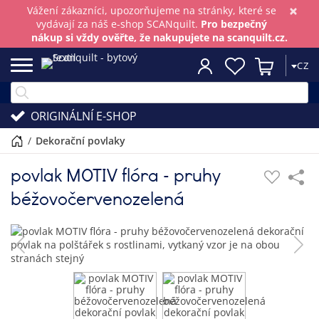
×
Vážení zákazníci, upozorňujeme na stránky, které se
vydávají za náš e-shop SCANquilt.
Pro bezpečný
nákup si vždy ověřte, že nakupujete na scanquilt.cz.
CZ
ORIGINÁLNÍ E-SHOP
/
dekorační povlaky
povlak MOTIV flóra - pruhy
béžovočervenozelená