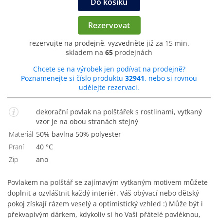
Do košíku
Rezervovat
rezervujte na prodejně, vyzvedněte již za 15 min.
skladem na
65
prodejnách
Chcete se na výrobek jen podívat na prodejně?
Poznamenejte si číslo produktu
32941
, nebo si rovnou
udělejte rezervaci.
dekorační povlak na polštářek s rostlinami, vytkaný
vzor je na obou stranách stejný
Materiál
50% bavlna 50% polyester
Praní
40 °C
Zip
Ano
Povlakem na polštář se zajímavým vytkaným motivem můžete
doplnit a ozvláštnit každý interiér. Váš obývací nebo dětský
pokoj získají rázem veselý a optimistický vzhled :) Může být i
překvapivým dárkem, kdykoliv si ho Vaši přátelé povléknou,