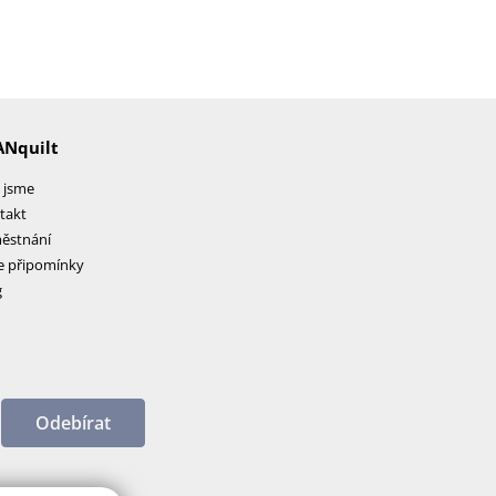
ANquilt
 jsme
takt
ěstnání
e připomínky
g
Odebírat