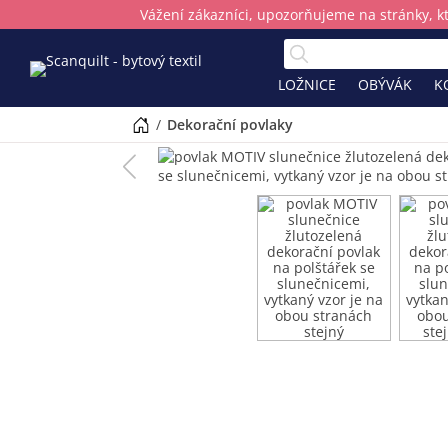
Vážení zákazníci, upozorňujeme na stránky, k
LOŽNICE
OBÝVÁK
K
/
dekorační povlaky