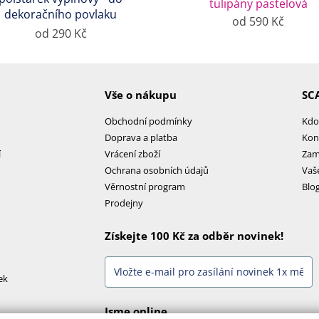
tulipány pastelová
dekoračního povlaku
od 590 Kč
od 290 Kč
Vše o nákupu
SC
Obchodní podmínky
Kdo
Doprava a platba
Kon
í
Vrácení zboží
Zam
Ochrana osobních údajů
Vaš
Věrnostní program
Blo
Prodejny
Získejte 100 Kč za odběr novinek!
ek
Jsme online