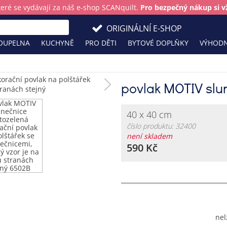
teré se vydávají za náš e-shop SCANquilt.
Pro bezpečný nákup si vž
ORIGINÁLNÍ E-SHOP
OUPELNA
KUCHYNĚ
PRO DĚTI
BYTOVÉ DOPLŇKY
VÝHODN
povlak MOTIV slu
40 x 40 cm
číslo produktu: 32400
není skladem
590 Kč
nel