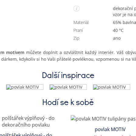
dekorační povlak na polštářek se slunečnicemi, vytkaný
vzor je na 
Materiál
65% bavln
Praní
40 °C
Zip
Ano
ným motivem
můžete doplnit a ozvláštnit každý interiér. Váš obýv
m dárkem, kdykoliv si ho Vaši přátelé povléknou, vzpomenou si na Vá
Další inspirace
Hodí se k sobě
povlak MOTIV
polštářek výplňový - do