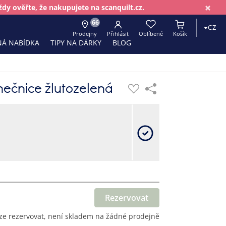
×
dy ověřte, že nakupujete na scanquilt.cz.
66
CZ
Prodejny
Přihlásit
Oblíbené
Košík
Á NABÍDKA
TIPY NA DÁRKY
BLOG
nečnice žlutozelená
Rezervovat
ze rezervovat, není skladem na žádné prodejně