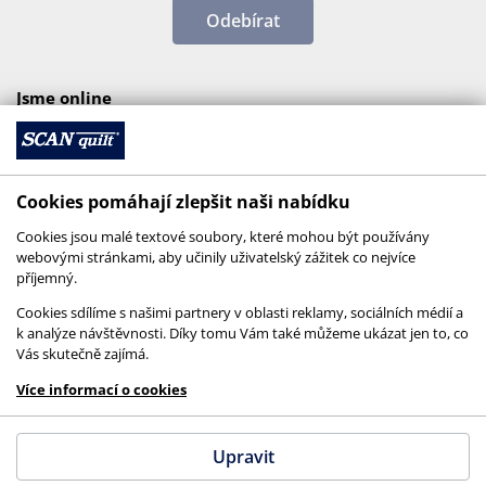
Odebírat
Jsme online
Cookies pomáhají zlepšit naši nabídku
Cookies jsou malé textové soubory, které mohou být používány
webovými stránkami, aby učinily uživatelský zážitek co nejvíce
příjemný.
Cookies sdílíme s našimi partnery v oblasti reklamy, sociálních médií a
k analýze návštěvnosti. Díky tomu Vám také můžeme ukázat jen to, co
Vás skutečně zajímá.
© 2026 SCANquilt - všechna práva vyhrazena
Více informací o cookies
This site is protected by reCAPTCHA and the
Google
Privacy Policy
and
Terms of Service
apply.
Upravit