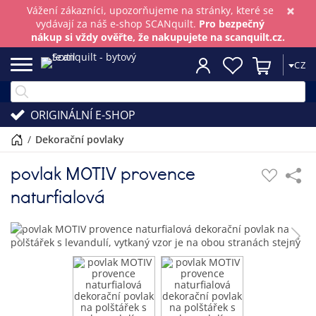
×
Vážení zákazníci, upozorňujeme na stránky, které se
vydávají za náš e-shop SCANquilt.
Pro bezpečný
nákup si vždy ověřte, že nakupujete na scanquilt.cz.
CZ
ORIGINÁLNÍ E-SHOP
/
dekorační povlaky
povlak MOTIV provence
naturfialová