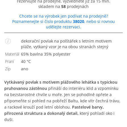
rezervujte na prodejně, vyzvedněte již za 15 min.
skladem na
58
prodejnách
Chcete se na výrobek jen podívat na prodejně?
Poznamenejte si číslo produktu
38020
, nebo si rovnou
udělejte rezervaci.
dekorační povlak na polštářek s letním motivem
pláže, vytkaný vzor je na obou stranách stejný
Materiál
65% bavlna 35% polyester
Praní
40 °C
Zip
Ano
Vytkávaný povlak s motivem plážového lehátka s typickou
pruhovanou zástěnou
přináší do interiéru klid a vzpomínku
na bezstarostné chvíle u moře. Jen se pohodlně opřete a
připomeňte si pohled na pobřeží Baltu, kde vítr čechrá trávu,
a rackové krouží pod letní oblohou.
Pastelové barvy,
přirozená struktura a dokonalý detail,
který pohladí oko i
duši.