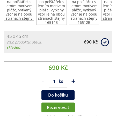
45 x 45 cm
690 Kč
číslo produktu: 38020
skladem
690 Kč
-
+
ks
Do košíku
Rezervovat