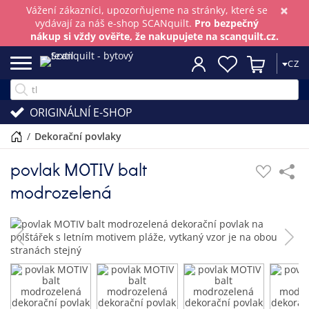
×
Vážení zákazníci, upozorňujeme na stránky, které se
vydávají za náš e-shop SCANquilt.
Pro bezpečný
nákup si vždy ověřte, že nakupujete na scanquilt.cz.
CZ
ORIGINÁLNÍ E-SHOP
/
dekorační povlaky
povlak MOTIV balt
modrozelená