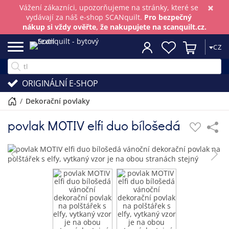
×
Vážení zákazníci, upozorňujeme na stránky, které se
vydávají za náš e-shop SCANquilt.
Pro bezpečný
nákup si vždy ověřte, že nakupujete na scanquilt.cz.
CZ
ORIGINÁLNÍ E-SHOP
/
dekorační povlaky
povlak MOTIV elfi duo bílošedá