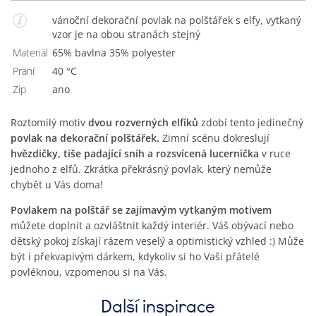
vánoční dekorační povlak na polštářek s elfy, vytkaný
vzor je na obou stranách stejný
Materiál
65% bavlna 35% polyester
Praní
40 °C
Zip
Ano
Roztomilý motiv
dvou rozverných elfíků
zdobí tento jedinečný
povlak na dekorační polštářek.
Zimní scénu dokreslují
hvězdičky, tiše padající sníh a rozsvícená lucernička
v ruce
jednoho z elfů. Zkrátka překrásný povlak, který nemůže
chybět u Vás doma!
Povlakem na polštář se zajímavým vytkaným motivem
můžete doplnit a ozvláštnit každý interiér. Váš obývací nebo
dětský pokoj získají rázem veselý a optimistický vzhled :) Může
být i překvapivým dárkem, kdykoliv si ho Vaši přátelé
povléknou, vzpomenou si na Vás.
Další inspirace