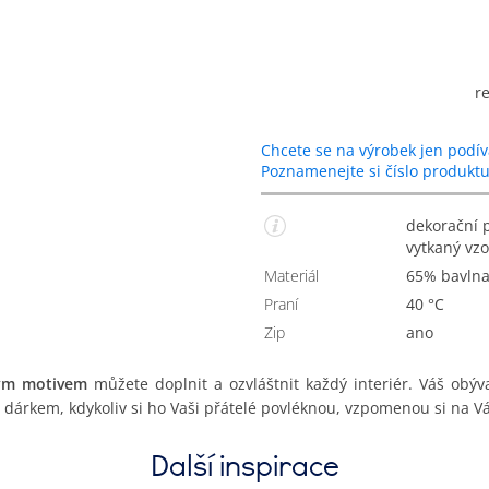
r
Chcete se na výrobek jen podív
Poznamenejte si číslo produkt
dekorační povlak na polštářek se zvonečky a motýly,
vytkaný vzo
Materiál
65% bavln
Praní
40 °C
Zip
Ano
ným motivem
můžete doplnit a ozvláštnit každý interiér. Váš obýv
m dárkem, kdykoliv si ho Vaši přátelé povléknou, vzpomenou si na Vá
Další inspirace