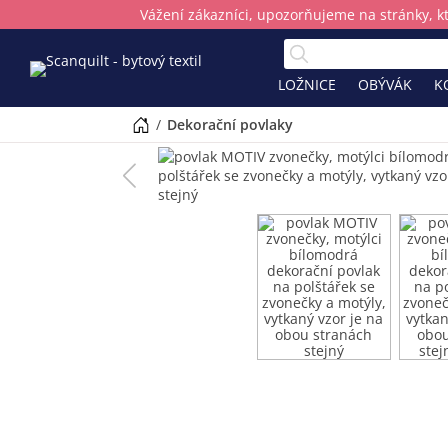
Vážení zákazníci, upozorňujeme na stránky, k
LOŽNICE
OBÝVÁK
K
/
dekorační povlaky