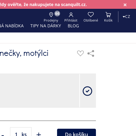
×
dy ověřte, že nakupujete na scanquilt.cz.
66
CZ
Prodejny
Přihlásit
Oblíbené
Košík
Á NABÍDKA
TIPY NA DÁRKY
BLOG
ečky, motýlci
-
+
ks
Do košíku