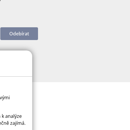
Odebírat
ovými
a k analýze
ečně zajímá.