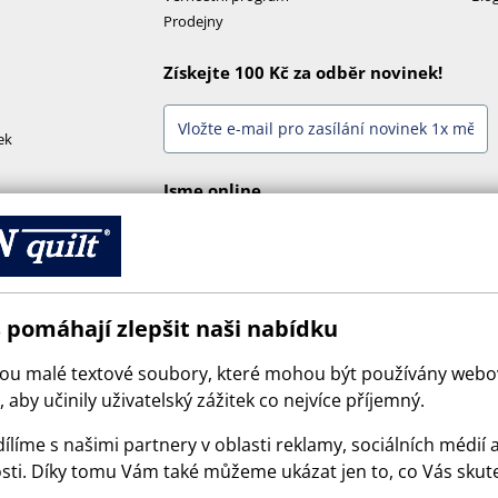
Prodejny
Získejte 100 Kč za odběr novinek!
ek
Jsme online
 pomáhají zlepšit naši nabídku
sou malé textové soubory, které mohou být používány web
 aby učinily uživatelský zážitek co nejvíce příjemný.
ílíme s našimi partnery v oblasti reklamy, sociálních médií 
sti. Díky tomu Vám také můžeme ukázat jen to, co Vás skut
© 2026 SCANquilt - všechna práva vyhrazena