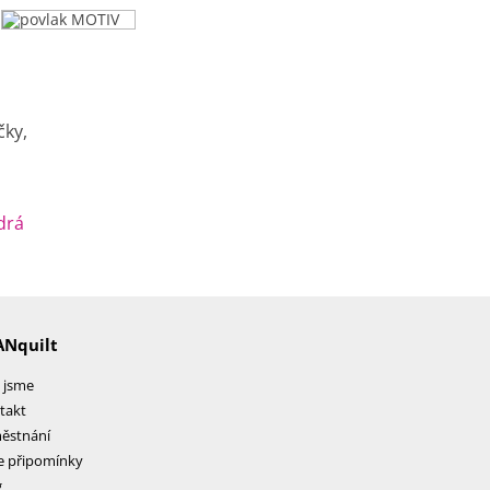
drá
ANquilt
 jsme
takt
ěstnání
e připomínky
g