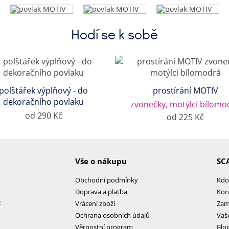
Hodí se k sobě
polštářek výplňový - do
prostírání MOTIV
dekoračního povlaku
zvonečky, motýlci bílomo
od 290 Kč
od 225 Kč
Vše o nákupu
SC
Obchodní podmínky
Kdo
Doprava a platba
Kon
í
Vrácení zboží
Zam
Ochrana osobních údajů
Vaš
Věrnostní program
Blo