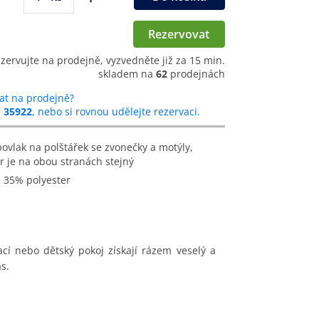
Rezervovat
ezervujte na prodejně, vyzvedněte již za 15 min.
skladem na
62
prodejnách
at na prodejně?
u
35922
, nebo si rovnou udělejte rezervaci.
r je na obou stranách stejný
a 35% polyester
ací nebo dětský pokoj získají rázem veselý a
s.