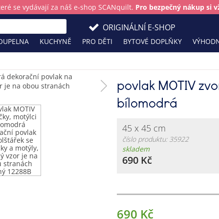
teré se vydávají za náš e-shop SCANquilt.
Pro bezpečný nákup si vž
ORIGINÁLNÍ E-SHOP
OUPELNA
KUCHYNĚ
PRO DĚTI
BYTOVÉ DOPLŇKY
VÝHODN
povlak MOTIV zvon
bílomodrá
45 x 45 cm
číslo produktu: 35922
skladem
690 Kč
690 Kč