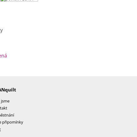
ená
ANquilt
 jsme
takt
ěstnání
e připomínky
g