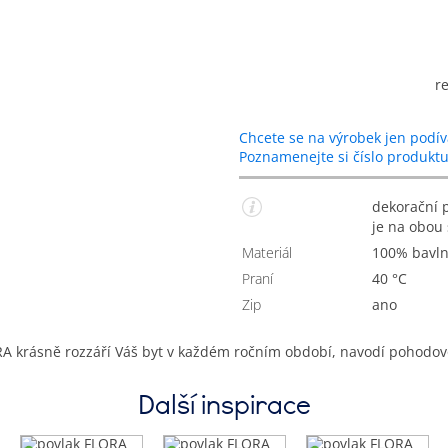
r
Chcete se na výrobek jen podív
Poznamenejte si číslo produkt
dekorační povlak na polštářek s vlčími máky, tištěný vzor
je na obou 
Materiál
100% bavl
Praní
40 °C
Zip
Ano
A krásně rozzáří Váš byt v každém ročním období, navodí pohodovo
Další inspirace