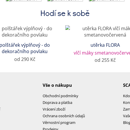
Hodí se k sobě
polštářek výplňový - do
utěrka FLORA
dekoračního povlaku
vlčí máky smetanovočerv
od 290 Kč
od 255 Kč
Vše o nákupu
SC
Obchodní podmínky
Kdo
Doprava a platba
Kon
í
Vrácení zboží
Zam
Ochrana osobních údajů
Vaš
Věrnostní program
Blo
Prodejny