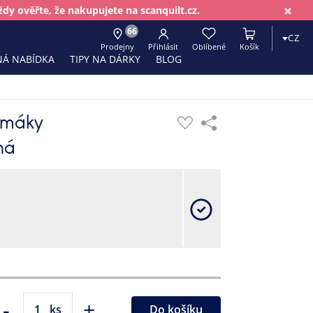
×
dy ověřte, že nakupujete na scanquilt.cz.
66
CZ
Prodejny
Přihlásit
Oblíbené
Košík
Á NABÍDKA
TIPY NA DÁRKY
BLOG
í máky
ná
-
+
ks
Do košíku