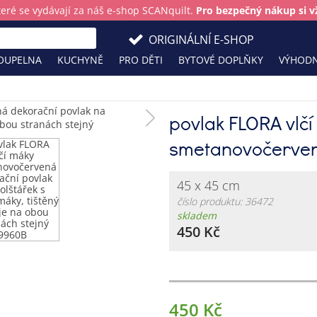
teré se vydávají za náš e-shop SCANquilt.
Pro bezpečný nákup si vž
ORIGINÁLNÍ E-SHOP
OUPELNA
KUCHYNĚ
PRO DĚTI
BYTOVÉ DOPLŇKY
VÝHODN
povlak FLORA vlč
smetanovočerve
45 x 45 cm
číslo produktu: 36472
skladem
450 Kč
450 Kč