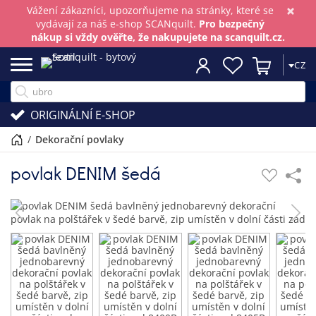
×
Vážení zákazníci, upozorňujeme na stránky, které se
vydávají za náš e-shop SCANquilt.
Pro bezpečný
nákup si vždy ověřte, že nakupujete na scanquilt.cz.
CZ
ORIGINÁLNÍ E-SHOP
/
dekorační povlaky
povlak DENIM šedá