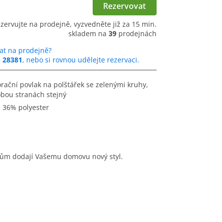
Rezervovat
ezervujte na prodejně, vyzvedněte již za 15 min.
skladem na
39
prodejnách
at na prodejně?
u
28381
, nebo si rovnou udělejte rezervaci.
obou stranách stejný
a 36% polyester
orům dodají Vašemu domovu nový styl.