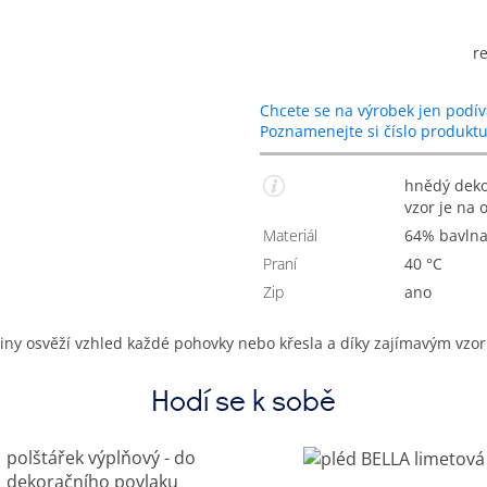
r
Chcete se na výrobek jen podív
Poznamenejte si číslo produkt
hnědý dekorační povlak na polštářek se zelenými kruhy,
vzor je na 
Materiál
64% bavln
Praní
40 °C
Zip
Ano
iny osvěží vzhled každé pohovky nebo křesla a díky zajímavým vz
Hodí se k sobě