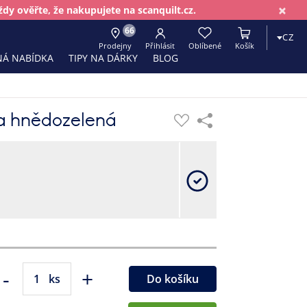
×
dy ověřte, že nakupujete na scanquilt.cz.
66
CZ
Prodejny
Přihlásit
Oblíbené
Košík
Á NABÍDKA
TIPY NA DÁRKY
BLOG
la hnědozelená
-
+
ks
Do košíku