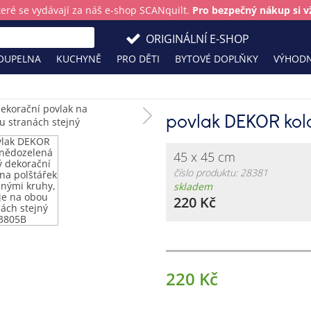
teré se vydávají za náš e-shop SCANquilt.
Pro bezpečný nákup si vž
ORIGINÁLNÍ E-SHOP
OUPELNA
KUCHYNĚ
PRO DĚTI
BYTOVÉ DOPLŇKY
VÝHODN
povlak DEKOR ko
45 x 45 cm
číslo produktu: 28381
skladem
220 Kč
220 Kč