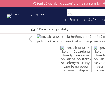
Vážení zákazníci, upozorňujeme na stránky, k
LOŽNICE
OBÝVÁK
K
/
dekorační povlaky