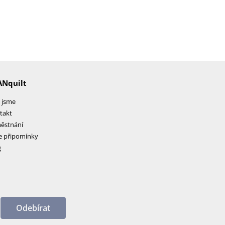
ANquilt
 jsme
takt
ěstnání
e připomínky
g
Odebírat