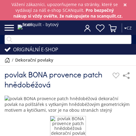
×
Vážení zákazníci, upozorňujeme na stránky, které se
vydávají za náš e-shop SCANquilt.
Pro bezpečný
nákup si vždy ověřte, že nakupujete na scanquilt.cz.
CZ
ORIGINÁLNÍ E-SHOP
/
dekorační povlaky
povlak BONA provence patch
hnědobéžová