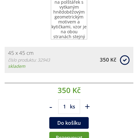
45 x 45 cm
350 Kč
číslo produktu: 32943
skladem
350 Kč
-
+
ks
Do košíku
Rezervovat