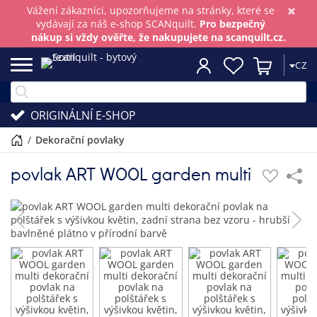
×
Vážení zákazníci, upozorňujeme na stránky, které se
vydávají za náš e-shop SCANquilt.
Pro bezpečný
nákup si vždy ověřte, že nakupujete na scanquilt.cz.
CZ
ORIGINÁLNÍ E-SHOP
/
dekorační povlaky
povlak ART WOOL garden multi