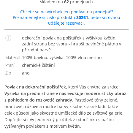
skladem na
62
prodejnách
Chcete se na výrobek jen podívat na prodejně?
Poznamenejte si číslo produktu
30261
, nebo si rovnou
udělejte rezervaci.
dekorační povlak na polštářek s výšivkou květin,
zadní strana bez vzoru - hrubší bavlněné plátno v
přírodní barvě
Materiál
100% bavlna, výšivka: 100% vlna merino
Praní
chemické čištění
Zip
Ano
Povlak na dekorační polštářek,
který Vás chytne za srdce!
Výšivka na přední straně v nás evokuje modernistický obraz
s pohledem do rozkvetlé zahrady.
Pastelové tóny zelené,
oranžové, růžové a modré barvy k sobě krásně ladí, takže
celek působí jako skvostné umělecké dílo ze světové galerie.
Dopřejte si i Vy jedinečný prožitek z odpočinku s naším
vyšívaným povlakem s motivem květin.