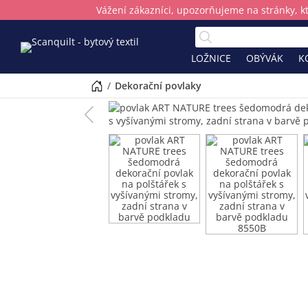
Vážení zákazníci, upozorňujeme na stránky, k
LOŽNICE
OBÝVÁK
K
/
dekorační povlaky