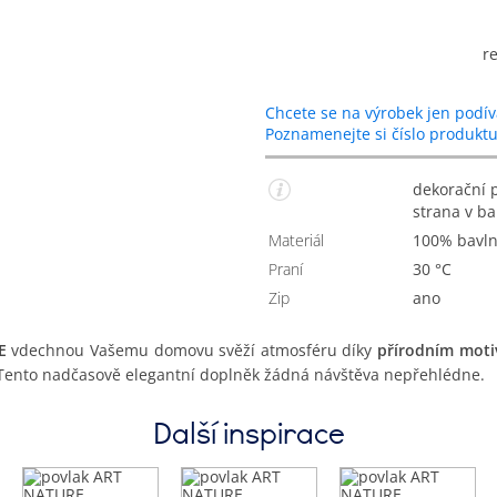
r
Chcete se na výrobek jen podív
Poznamenejte si číslo produkt
dekorační povlak na polštářek s vyšívanými stromy, zadní
strana v b
Materiál
100% bavl
Praní
30 °C
Zip
Ano
E
vdechnou Vašemu domovu svěží atmosféru díky
přírodním moti
Tento nadčasově elegantní doplněk žádná návštěva nepřehlédne.
Další inspirace