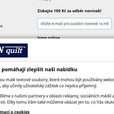
Získejte 100 Kč za odběr novinek!
ek
Jsme online
 pomáhají zlepšit naši nabídku
sou malé textové soubory, které mohou být používány web
 aby učinily uživatelský zážitek co nejvíce příjemný.
ílíme s našimi partnery v oblasti reklamy, sociálních médií 
sti. Díky tomu Vám také můžeme ukázat jen to, co Vás skut
© 2026 SCANquilt - všechna práva vyhrazena
rmací o cookies
e is protected by reCAPTCHA and the Google
Privacy Policy
and
Terms of Serv