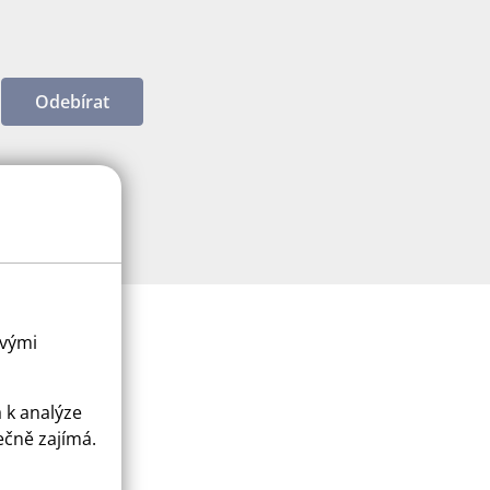
Odebírat
ovými
a k analýze
ečně zajímá.
ice
apply.