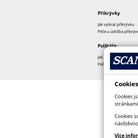
Přikrývky
Jak vybrat přikrývku
Péče a údržba přikrýv
Polštáře
Jak vybrat polštář
Péče a praní polštářů
Cookies
Cookies j
stránkami,
Cookies sd
návštěvno
Více info
This sit