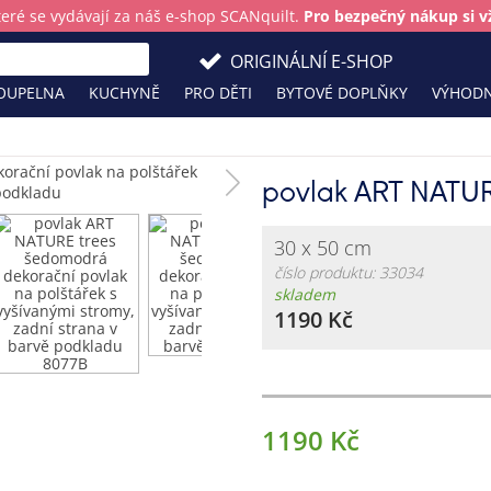
teré se vydávají za náš e-shop SCANquilt.
Pro bezpečný nákup si vž
ORIGINÁLNÍ E-SHOP
OUPELNA
KUCHYNĚ
PRO DĚTI
BYTOVÉ DOPLŇKY
VÝHODN
povlak ART NATU
30 x 50 cm
číslo produktu: 33034
skladem
1190 Kč
1190 Kč