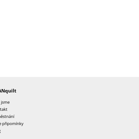
ANquilt
 jsme
takt
ěstnání
e připomínky
g