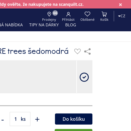
×
dy ověřte, že nakupujete na scanquilt.cz.
66
CZ
Prodejny
Přihlásit
Oblíbené
Košík
Á NABÍDKA
TIPY NA DÁRKY
BLOG
RE trees šedomodrá
-
+
ks
Do košíku