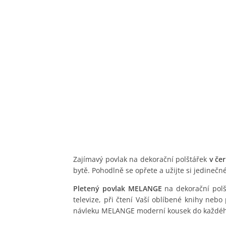
Zajímavý povlak na dekorační polštářek
v če
bytě. Pohodlně se opřete a užijte si jedinečn
Pletený povlak MELANGE
na dekorační polš
televize, při čtení Vaší oblíbené knihy neb
návleku MELANGE moderní kousek do každého 