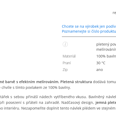
r
Chcete se na výrobek jen podív
Poznamenejte si číslo produkt
pletený povlak na polštářek v černé barvě s jemným
melírován
Materiál
100% bavl
Praní
30 °C
Zip
Ano
rné barvě s efektním melírováním. Pletená struktura
dodává tomut
é chvíle s tímto povlakem ze 100% bavlny.
tářek s sebou přináší nádech vytříbeného vkusu. Bavlněný návle
o při posezení s přáteli na zahradě. Nadčasový design,
jemná plete
interiéru. Nezapomeňte doplnit tento návlek plédem ve stejném 