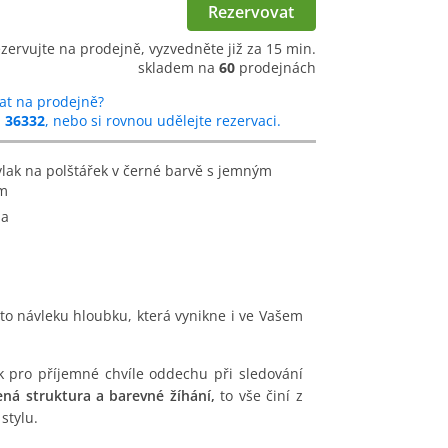
Rezervovat
ezervujte na prodejně, vyzvedněte již za 15 min.
skladem na
60
prodejnách
at na prodejně?
u
36332
, nebo si rovnou udělejte rezervaci.
ím
na
o návleku hloubku, která vynikne i ve Vašem
k pro příjemné chvíle oddechu při sledování
ná struktura a barevné žíhání,
to vše činí z
stylu.