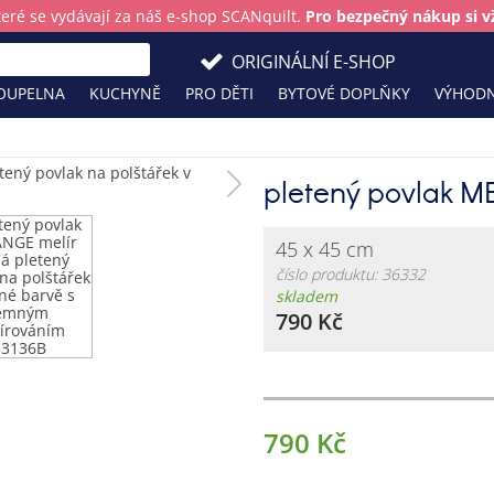
teré se vydávají za náš e-shop SCANquilt.
Pro bezpečný nákup si vž
ORIGINÁLNÍ E-SHOP
OUPELNA
KUCHYNĚ
PRO DĚTI
BYTOVÉ DOPLŇKY
VÝHODN
pletený povlak M
45 x 45 cm
číslo produktu: 36332
skladem
790 Kč
790 Kč