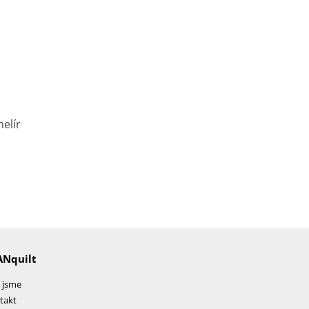
E
ANquilt
 jsme
takt