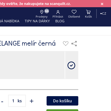
×
dy ověřte, že nakupujete na scanquilt.cz.
66
CZ
Prodejny
Přihlásit
Oblíbené
Košík
Á NABÍDKA
TIPY NA DÁRKY
BLOG
ELANGE melír černá
-
+
ks
Do košíku