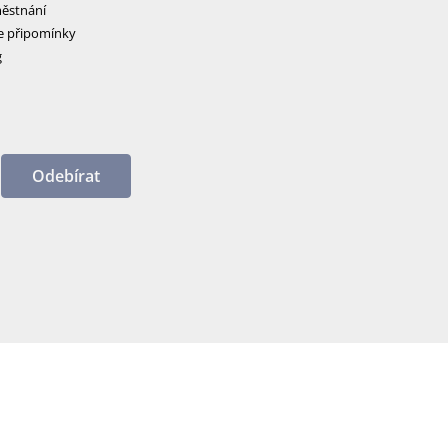
ěstnání
e připomínky
g
Odebírat