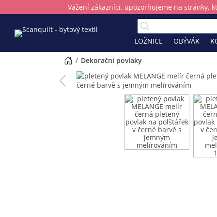
Vážení zákazníci, upozorňujeme na stránky, k
LOŽNICE
OBÝVÁK
K
/
dekorační povlaky