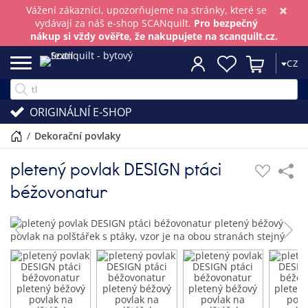
×
Vážení zákazníci, upozorňujeme na stránky, které se
vydávají za náš e-shop SCANquilt.
Pro bezpečný
nákup si vždy ověřte, že nakupujete na scanquilt.cz.
CZ
ORIGINÁLNÍ E-SHOP
/
dekorační povlaky
pletený povlak DESIGN ptáci
béžovonatur