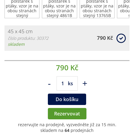
45 x 45 cm
790 Kč
číslo produktu: 30372
skladem
790 Kč
-
+
ks
Do košíku
Rezervovat
rezervujte na prodejně, vyzvedněte již za 15 min.
skladem na
64
prodejnách