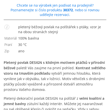
Chcete se na výrobek jen podívat na prodejně?
Poznamenejte si číslo produktu
30372
, nebo si rovnou
udělejte rezervaci.
pletený béžový povlak na polštářek s ptáky, vzor je
na obou stranách stejný
Materiál
100% bavlna
Praní
30 °C
Zip
Ano
Pletený povlak DESIGN s klidným motivem ptáčků v přírodní
béžové
paletě Vás zaujme na první pohled.
Kontrast světlého
vzoru na tmavším podkladu
vytváří jemnou hloubku, která
vynikne jak v obýváku, tak v ložnici. Motiv větviček s drobnými
ptáčky působí vyváženě a přirozeně dotváří atmosféru
prostoru Vašeho domova.
Pletený dekorační povlak DESIGN na polštář z
velmi kvalitní a
jemné bavlny
zútulní každý interiér. Můžete jej naaranžovat
na své oblíbené křeslo či položit na sedačku. Vždy s sebou