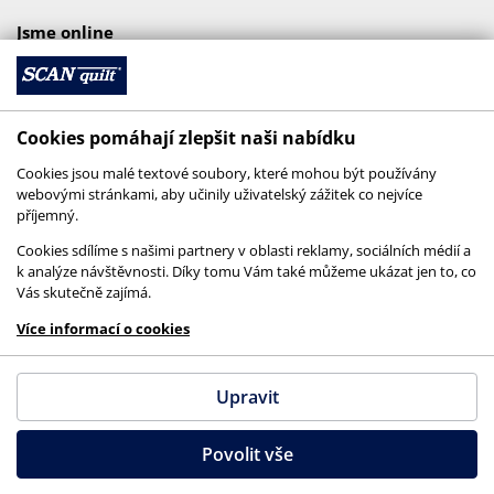
Jsme online
Cookies pomáhají zlepšit naši nabídku
Cookies jsou malé textové soubory, které mohou být používány
webovými stránkami, aby učinily uživatelský zážitek co nejvíce
příjemný.
Cookies sdílíme s našimi partnery v oblasti reklamy, sociálních médií a
k analýze návštěvnosti. Díky tomu Vám také můžeme ukázat jen to, co
Vás skutečně zajímá.
© 2026 SCANquilt - všechna práva vyhrazena
Více informací o cookies
This site is protected by reCAPTCHA and the
Google
Privacy Policy
and
Terms of Service
apply.
Upravit
Povolit vše