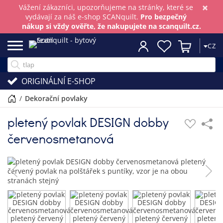
×
Vážení zákazníci, upozorňujeme na stránky, které se
vydávají za náš e-shop SCANquilt.
Pro bezpečný
nákup si vždy ověřte, že nakupujete na scanquilt.cz.
CZ
ORIGINÁLNÍ E-SHOP
/
dekorační povlaky
pletený povlak DESIGN dobby
červenosmetanová