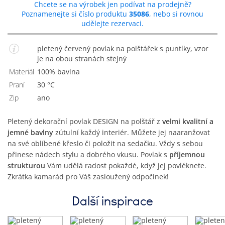
Chcete se na výrobek jen podívat na prodejně?
Poznamenejte si číslo produktu
35086
, nebo si rovnou
udělejte rezervaci.
pletený červený povlak na polštářek s puntíky, vzor
je na obou stranách stejný
Materiál
100% bavlna
Praní
30 °C
Zip
Ano
Pletený dekorační povlak DESIGN na polštář z
velmi kvalitní a
jemné bavlny
zútulní každý interiér. Můžete jej naaranžovat
na své oblíbené křeslo či položit na sedačku. Vždy s sebou
přinese nádech stylu a dobrého vkusu. Povlak s
příjemnou
strukturou
Vám udělá radost pokaždé, když jej povléknete.
Zkrátka kamarád pro Váš zasloužený odpočinek!
Další inspirace