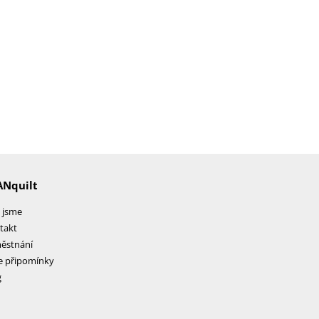
ANquilt
 jsme
takt
ěstnání
e připomínky
g