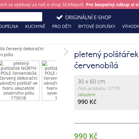
teré se vydávají za náš e-shop SCANquilt.
Pro bezpečný nákup si vž
ORIGINÁLNÍ E-SHOP
OUPELNA
KUCHYNĚ
PRO DĚTI
BYTOVÉ DOPLŇKY
VÝHODN
pletený polštáře
červenobílá
30 x 60 cm
číslo produktu: 37175
skladem
990 Kč
990 Kč