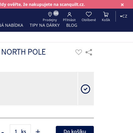
×
dy ověřte, že nakupujete na scanquilt.cz.
66
CZ
Prodejny
Přihlásit
Oblíbené
Košík
Á NABÍDKA
TIPY NA DÁRKY
BLOG
k NORTH POLE
-
+
ks
Do košíku