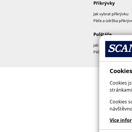
Přikrývky
Jak vybrat přikrývku
Péče a údržba přikrýv
Polštáře
Jak vybrat polštář
Péče a praní polštářů
Cookies
Cookies j
stránkami,
Cookies sd
návštěvno
Více info
This sit