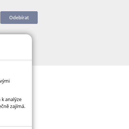
Odebírat
ovými
a k analýze
ečně zajímá.
ice
apply.