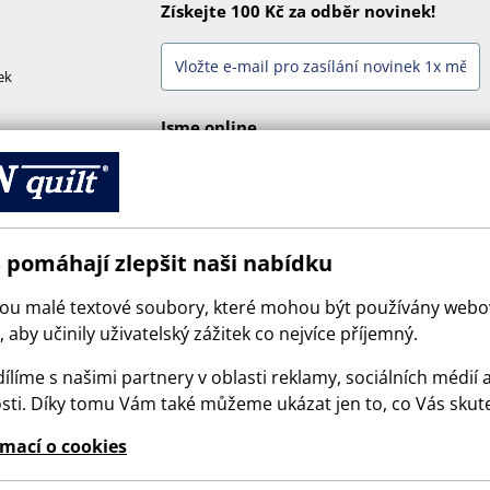
Získejte 100 Kč za odběr novinek!
ek
Jsme online
 pomáhají zlepšit naši nabídku
sou malé textové soubory, které mohou být používány web
 aby učinily uživatelský zážitek co nejvíce příjemný.
ílíme s našimi partnery v oblasti reklamy, sociálních médií 
sti. Díky tomu Vám také můžeme ukázat jen to, co Vás skut
© 2026 SCANquilt - všechna práva vyhrazena
rmací o cookies
e is protected by reCAPTCHA and the Google
Privacy Policy
and
Terms of Serv