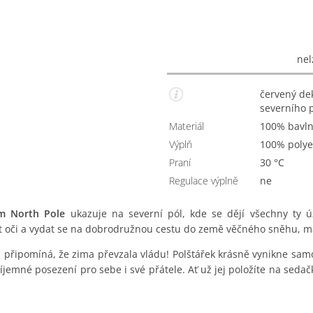
nel
červený dekorační vánoční polštář ve tvaru ukazatele
severního 
Materiál
100% bavl
Výplň
100% polye
Praní
30 °C
Regulace výplně
Ne
em North Pole
ukazuje na severní pól, kde se dějí všechny ty ú
řít oči a vydat se na dobrodružnou cestu do země věčného sněhu, ma
připomíná, že zima převzala vládu! Polštářek krásně vynikne samo
příjemné posezení pro sebe i své přátele. Ať už jej položíte na sedač