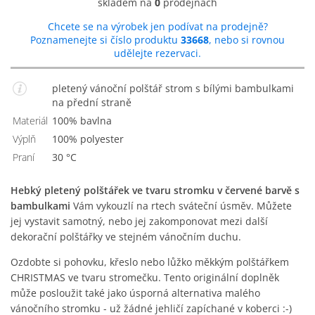
skladem na
0
prodejnách
Chcete se na výrobek jen podívat na prodejně?
Poznamenejte si číslo produktu
33668
, nebo si rovnou
udělejte rezervaci.
pletený vánoční polštář strom s bílými bambulkami
na přední straně
Materiál
100% bavlna
Výplň
100% polyester
Praní
30 °C
Hebký pletený polštářek ve tvaru stromku v červené barvě s
bambulkami
Vám vykouzlí na rtech sváteční úsměv. Můžete
jej vystavit samotný, nebo jej zakomponovat mezi další
dekorační polštářky ve stejném vánočním duchu.
Ozdobte si pohovku, křeslo nebo lůžko měkkým polštářkem
CHRISTMAS ve tvaru stromečku. Tento originální doplněk
může posloužit také jako úsporná alternativa malého
vánočního stromku - už žádné jehličí zapíchané v koberci :-)