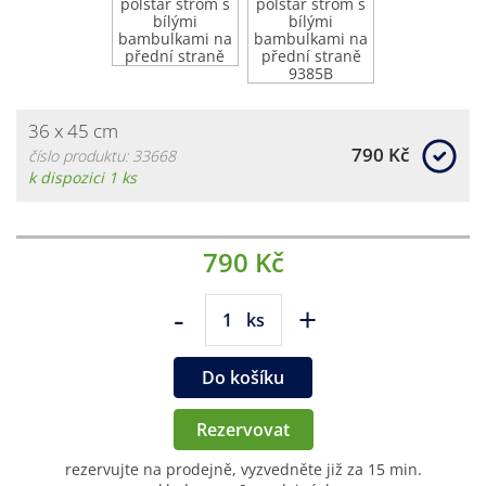
36 x 45 cm
790 Kč
číslo produktu: 33668
k dispozici 1 ks
790 Kč
-
+
ks
Do košíku
Rezervovat
rezervujte na prodejně, vyzvedněte již za 15 min.