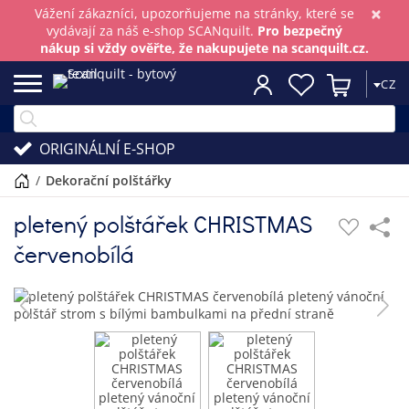
×
Vážení zákazníci, upozorňujeme na stránky, které se
vydávají za náš e-shop SCANquilt.
Pro bezpečný
nákup si vždy ověřte, že nakupujete na scanquilt.cz.
CZ
ORIGINÁLNÍ E-SHOP
/
dekorační polštářky
pletený polštářek CHRISTMAS
červenobílá