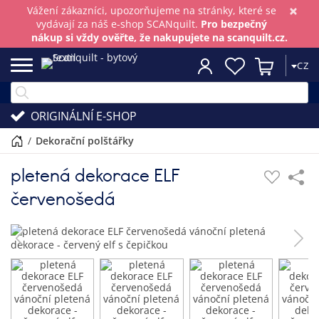
×
Vážení zákazníci, upozorňujeme na stránky, které se
vydávají za náš e-shop SCANquilt.
Pro bezpečný
nákup si vždy ověřte, že nakupujete na scanquilt.cz.
CZ
ORIGINÁLNÍ E-SHOP
/
dekorační polštářky
pletená dekorace ELF
červenošedá