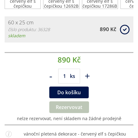
60 x 25 cm
890 Kč
číslo produktu: 36328
skladem
890 Kč
-
+
ks
Do košíku
Rezervovat
nelze rezervovat, není skladem na žádné prodejně
vánoční pletená dekorace - červený elf s čepičkou