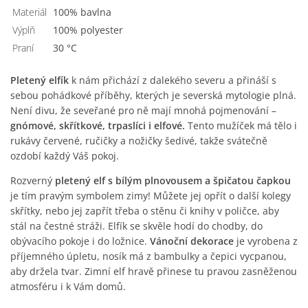
Materiál
100% bavlna
Výplň
100% polyester
Praní
30 °C
Pletený elfík
k nám přichází z dalekého severu a přináší s
sebou pohádkové příběhy, kterých je severská mytologie plná.
Není divu, že seveřané pro ně mají mnohá pojmenování –
gnómové, skřítkové, trpaslíci i elfové.
Tento mužíček má tělo i
rukávy červené, ručičky a nožičky šedivé, takže svátečně
ozdobí každý Váš pokoj.
Rozverný
pletený elf s bílým plnovousem a špičatou čapkou
je tím pravým symbolem zimy! Můžete jej opřít o další kolegy
skřítky, nebo jej zapřít třeba o stěnu či knihy v poličce, aby
stál na čestné stráži. Elfík se skvěle hodí do chodby, do
obývacího pokoje i do ložnice.
Vánoční dekorace
je vyrobena z
příjemného úpletu, nosík má z bambulky a čepici vycpanou,
aby držela tvar. Zimní elf hravě přinese tu pravou zasněženou
atmosféru i k Vám domů.