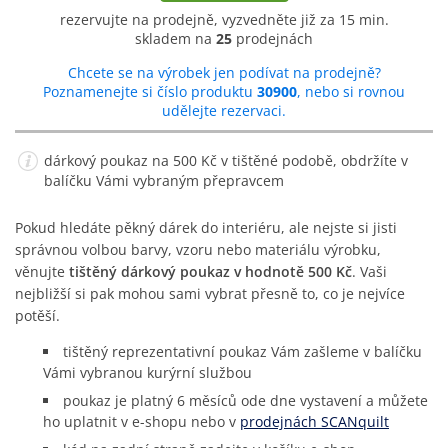
rezervujte na prodejně, vyzvedněte již za 15 min.
skladem na
25
prodejnách
Chcete se na výrobek jen podívat na prodejně?
Poznamenejte si číslo produktu
30900
, nebo si rovnou
udělejte rezervaci.
dárkový poukaz na 500 Kč v tištěné podobě, obdržíte v
balíčku Vámi vybraným přepravcem
Pokud hledáte pěkný dárek do interiéru, ale nejste si jisti
správnou volbou barvy, vzoru nebo materiálu výrobku,
věnujte
tištěný dárkový poukaz v hodnotě 500 Kč
. Vaši
nejbližší si pak mohou sami vybrat přesně to, co je nejvíce
potěší.
tištěný reprezentativní poukaz Vám zašleme v balíčku
Vámi vybranou kurýrní službou
poukaz je platný 6 měsíců ode dne vystavení a můžete
ho uplatnit v e-shopu nebo v
prodejnách SCANquilt