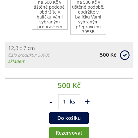
12,3 x 7 cm
500 Kč
číslo produktu: 30900
skladem
500 Kč
-
+
ks
Do košíku
Rezervovat