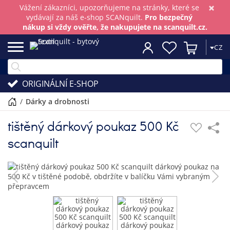
×
Vážení zákazníci, upozorňujeme na stránky, které se
vydávají za náš e-shop SCANquilt.
Pro bezpečný
nákup si vždy ověřte, že nakupujete na scanquilt.cz.
CZ
ORIGINÁLNÍ E-SHOP
/
dárky a drobnosti
tištěný dárkový poukaz 500 Kč
scanquilt