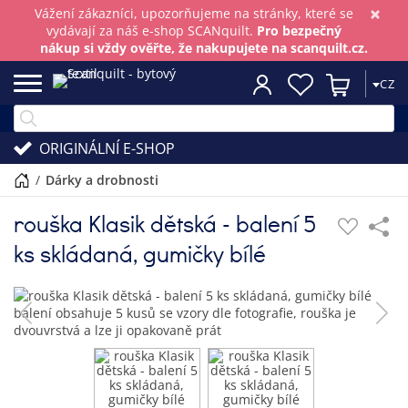
×
Vážení zákazníci, upozorňujeme na stránky, které se
vydávají za náš e-shop SCANquilt.
Pro bezpečný
nákup si vždy ověřte, že nakupujete na scanquilt.cz.
CZ
ORIGINÁLNÍ E-SHOP
/
dárky a drobnosti
rouška Klasik dětská - balení 5
ks skládaná, gumičky bílé