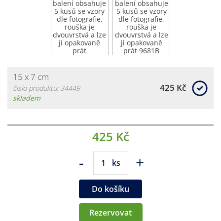
15 x 7 cm
425 Kč
číslo produktu: 34449
skladem
425 Kč
-
+
ks
Do košíku
Rezervovat