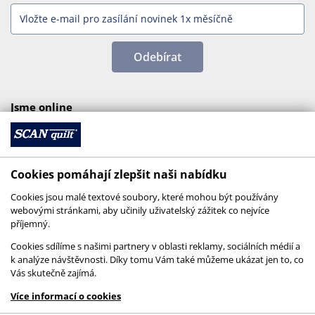
Odebírat
Jsme online
Cookies pomáhají zlepšit naši nabídku
Cookies jsou malé textové soubory, které mohou být používány
webovými stránkami, aby učinily uživatelský zážitek co nejvíce
příjemný.
Cookies sdílíme s našimi partnery v oblasti reklamy, sociálních médií a
k analýze návštěvnosti. Díky tomu Vám také můžeme ukázat jen to, co
Vás skutečně zajímá.
© 2026 SCANquilt - všechna práva vyhrazena
Více informací o cookies
This site is protected by reCAPTCHA and the
Google
Privacy Policy
and
Terms of Service
apply.