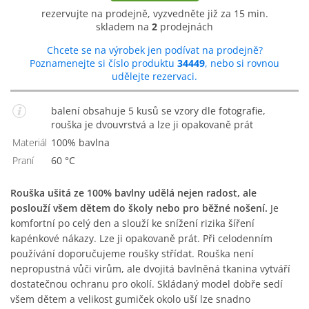
rezervujte na prodejně, vyzvedněte již za 15 min.
skladem na
2
prodejnách
Chcete se na výrobek jen podívat na prodejně?
Poznamenejte si číslo produktu
34449
, nebo si rovnou
udělejte rezervaci.
balení obsahuje 5 kusů se vzory dle fotografie,
rouška je dvouvrstvá a lze ji opakovaně prát
Materiál
100% bavlna
Praní
60 °C
Rouška ušitá ze 100% bavlny udělá nejen radost, ale
poslouží všem dětem do školy nebo pro běžné nošení.
Je
komfortní po celý den a slouží ke snížení rizika šíření
kapénkové nákazy. Lze ji opakovaně prát. Při celodenním
používání doporučujeme roušky střídat. Rouška není
nepropustná vůči virům, ale dvojitá bavlněná tkanina vytváří
dostatečnou ochranu pro okolí. Skládaný model dobře sedí
všem dětem a velikost gumiček okolo uší lze snadno