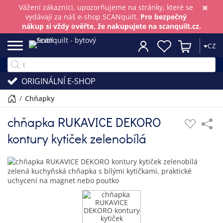
×
Vážení zákazníci, upozorňujeme na stránky, které se
vydávají za náš e-shop SCANquilt.
Pro bezpečný
nákup si vždy ověřte, že nakupujete na scanquilt.cz.
CZ
ORIGINÁLNÍ E-SHOP
/
chňapky
chňapka RUKAVICE DEKORO
kontury kytiček zelenobílá