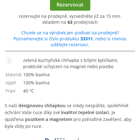
Rezervovat
rezervujte na prodejně, vyzvedněte již za 15 min.
skladem na
63
prodejnách
Chcete se na výrobek jen podívat na prodejně?
Poznamenejte si číslo produktu
33311
, nebo si rovnou
udělejte rezervaci.
zelená kuchyňská chňapka s bílými kytičkami,
praktické uchycení na magnet nebo poutko
Materiál
100% bavlna
Výplň
100% bavlna
Praní
40 °C
S naší
designovou chňapkou
se nikdy nespálíte, spolehlivě
ochrání Vaše ruce díky své
kvalitní tepelné izolaci.
Je
opatřena
poutkem a magnetem
pro pohodlné zavěšení, aby
byla vždy po ruce.