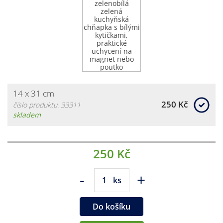
14 x 31 cm
250 Kč
číslo produktu: 33311
skladem
250 Kč
-
+
ks
Do košíku