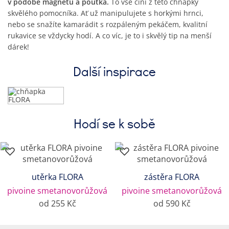
v podobě magnetu a poutka.
To vše činí z této chňapky
skvělého pomocníka. Ať už manipulujete s horkými hrnci,
nebo se snažíte kamarádit s rozpáleným pekáčem, kvalitní
rukavice se vždycky hodí. A co víc, je to i skvělý tip na menší
dárek!
Další inspirace
Hodí se k sobě
utěrka FLORA
zástěra FLORA
pivoine smetanovorůžová
pivoine smetanovorůžová
od 255 Kč
od 590 Kč