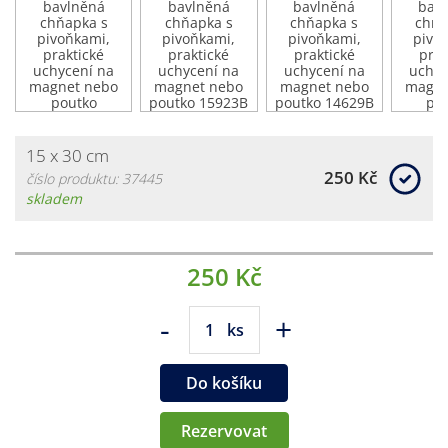
15 x 30 cm
250 Kč
číslo produktu: 37445
skladem
250 Kč
-
+
ks
Do košíku
Rezervovat