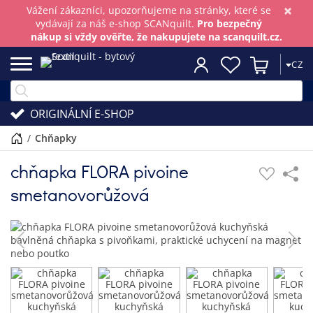
×
Vážení zákazníci, upozorňujeme na stránky, které se
vydávají za náš e-shop SCANquilt.
Pro bezpečný
nákup si vždy ověřte, že nakupujete na scanquilt.cz.
CZ
ORIGINÁLNÍ E-SHOP
/
chňapky
chňapka FLORA pivoine
smetanovorůžová