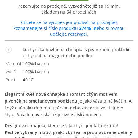
rezervujte na prodejně, vyzvedněte již za 15 min.
skladem na
64
prodejnách
Chcete se na výrobek jen podívat na prodejně?
Poznamenejte si číslo produktu
37445
, nebo si rovnou
udělejte rezervaci.
kuchyňská bavlněná chňapka s pivoňkami, praktické
uchycení na magnet nebo poutko
Materiál
100% bavlna
Výplň
100% bavlna
Praní
40 °C
Elegantní květinová chňapka s romantickým motivem
pivoněk na smetanovém podkladu
je jako váza plná květin. A
když chňapku doplníte utěrkou nebo zástěrou ve stejném
stylu, Váš domov získá až provensálský nádech.
Designová chňapka,
která se v kuchyni jen tak neztratí!
Pečlivě vybraný motiv, praktický tvar a propracované detaily