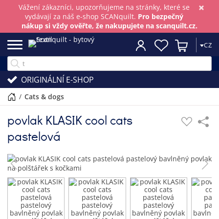
×
Vážení zákazníci, upozorňujeme na stránky, které se
vydávají za náš e-shop SCANquilt.
Pro bezpečný
nákup si vždy ověřte, že nakupujete na scanquilt.cz.
CZ
ORIGINÁLNÍ E-SHOP
/
cats & dogs
povlak KLASIK cool cats
pastelová