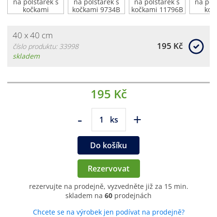
40 x 40 cm
195 Kč
číslo produktu: 33998
skladem
195 Kč
-
+
ks
Do košíku
Rezervovat
rezervujte na prodejně, vyzvedněte již za 15 min.
skladem na
60
prodejnách
Chcete se na výrobek jen podívat na prodejně?