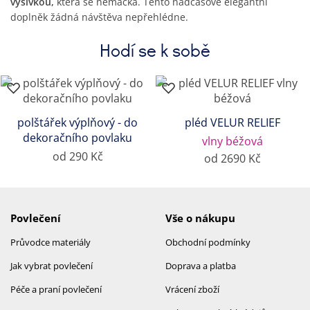
výšivkou,
která se nemačká. Tento nadčasově elegantní
doplněk žádná návštěva nepřehlédne.
Hodí se k sobě
polštářek výplňový - do
pléd VELUR RELIEF
dekoračního povlaku
vlny béžová
od 290 Kč
od 2690 Kč
Povlečení
Vše o nákupu
Průvodce materiály
Obchodní podmínky
Jak vybrat povlečení
Doprava a platba
Péče a praní povlečení
Vrácení zboží