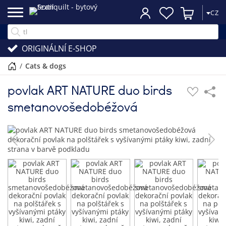
CZ
ORIGINÁLNÍ E-SHOP
/
cats & dogs
povlak ART NATURE duo birds
smetanovošedobéžová