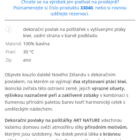
Chcete se na výrobek jen podívat na prodejně?
Poznamenejte si číslo produktu
33040
, nebo si rovnou
udělejte rezervaci.
dekorační povlak na polštářek s vyšívanými ptáky
kiwi, zadní strana v barvě podkladu
Materiál
100% bavlna
Praní
30 °C
Zip
Ano
Objevte kouzlo daleké Nového Zélandu s dekoračním
povlakem, na kterém se vyjímají
dva stylizovaní ptáci kiwi,
ikonická zvířata této ostrovní země. Jejich
výrazné siluety,
výšivkou naznačené peří a zakřivené zobáky
v kombinaci s
tlumenou přírodní paletou barev tvoří harmonický celek s
uměleckým nádechem.
Dekorační povlaky na polštářky ART NATURE
vdechnou
Vašemu domovu svěží atmosféru díky
přírodním motivům,
kterými jsou ozdobeny. Na dotek pevná látka
s krásnou