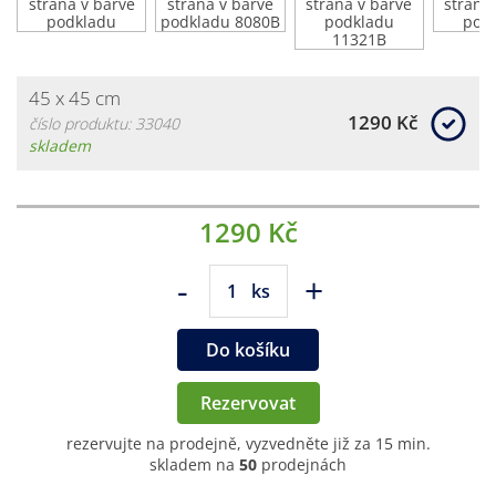
45 x 45 cm
1290 Kč
číslo produktu: 33040
skladem
1290 Kč
-
+
ks
Do košíku
Rezervovat
rezervujte na prodejně, vyzvedněte již za 15 min.
skladem na
50
prodejnách