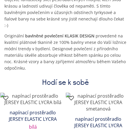
krásou a ladností udivují člověka od nepaměti. S tímto
bavlněným povlečením v úžasných odstínech tyrkysové a
fialové barvy na sebe krásné sny jistě nenechají dlouho čekat
:-)
Originální
bavlněné povlečení KLASIK DESIGN
provedené na
kvalitní plátnové tkanině ze 100% bavlny vnese do Vaší ložnice
módní trendy v bydlení. Designové povlečení z přírodního
materiálu skvěle absorbuje vlhkost během spánku po celou
noc. Krásné vzory a barvy zpříjemní atmosféru během Vašeho
odpočinku.
Hodí se k sobě
napínací prostěradlo
JERSEY ELASTIC LYCRA
napínací prostěradlo
JERSEY ELASTIC LYCRA
bílá