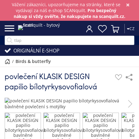
×
Vážení zákazníci, upozorňujeme na stránky, které se
vydávají za náš e-shop SCANquilt.
Pro bezpečný
nákup si vždy ověřte, že nakupujete na scanquilt.cz.
CZ
ORIGINÁLNÍ E-SHOP
/
birds & butterfly
povlečení KLASIK DESIGN
papilio bílotyrkysovofialová