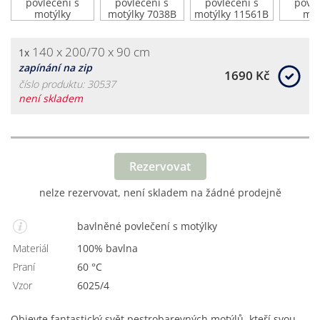
140 x 200/70 x 90 cm
1x
zapínání na zip
1690 Kč
číslo produktu: 30537
není skladem
Rezervovat
nelze rezervovat, není skladem na žádné prodejně
bavlněné povlečení s motýlky
Materiál
100% bavlna
Praní
60 °C
Vzor
6025/4
Objevte fantastický svět pestrobarevných motýlů, kteří svou