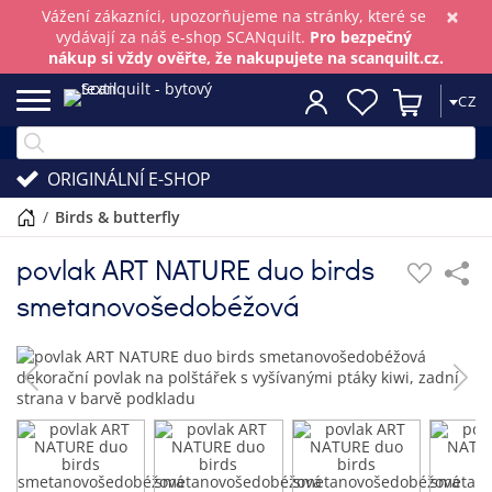
×
Vážení zákazníci, upozorňujeme na stránky, které se
vydávají za náš e-shop SCANquilt.
Pro bezpečný
nákup si vždy ověřte, že nakupujete na scanquilt.cz.
CZ
ORIGINÁLNÍ E-SHOP
/
birds & butterfly
povlak ART NATURE duo birds
smetanovošedobéžová