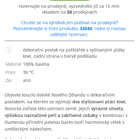
rezervujte na prodejně, vyzvedněte již za 15 min.
skladem na
50
prodejnách
Chcete se na výrobek jen podívat na prodejně?
Poznamenejte si číslo produktu
33040
, nebo si rovnou
udělejte rezervaci.
dekorační povlak na polštářek s vyšívanými ptáky
kiwi, zadní strana v barvě podkladu
Materiál
100% bavlna
Praní
30 °C
Zip
Ano
Objevte kouzlo daleké Nového Zélandu s dekoračním
povlakem, na kterém se vyjímají
dva stylizovaní ptáci kiwi,
ikonická zvířata této ostrovní země. Jejich
výrazné siluety,
výšivkou naznačené peří a zakřivené zobáky
v kombinaci s
tlumenou přírodní paletou barev tvoří harmonický celek s
uměleckým nádechem.