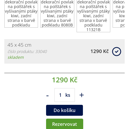
45 x 45 cm
1290 Kč
číslo produktu: 33040
skladem
1290 Kč
-
+
ks
Do košíku
Rezervovat