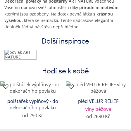
Dekorační povlaky na polštářky ART NATURE
vdechnou
Vašemu domovu svěží atmosféru díky
přírodním motivům,
kterými jsou ozdobeny. Na dotek pevná látka
s krásnou
výšivkou,
která se nemačká. Tento nadčasově elegantní
doplněk žádná návštěva nepřehlédne.
Další inspirace
Hodí se k sobě
polštářek výplňový - do
pléd VELUR RELIEF
dekoračního povlaku
vlny béžová
od 290 Kč
od 2690 Kč