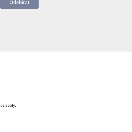
Odebírat
ice
apply.