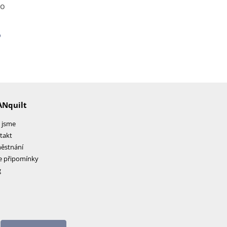
o
ANquilt
 jsme
takt
ěstnání
e připomínky
g