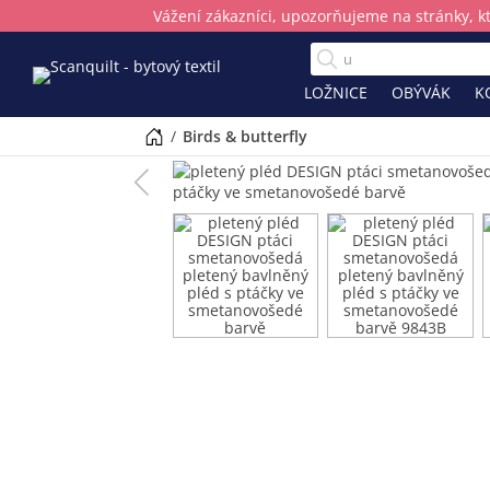
Vážení zákazníci, upozorňujeme na stránky, k
LOŽNICE
OBÝVÁK
K
/
birds & butterfly