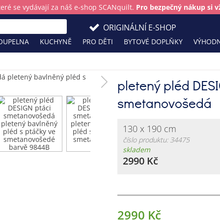
teré se vydávají za náš e-shop SCANquilt.
Pro bezpečný nákup si vž
ORIGINÁLNÍ E-SHOP
OUPELNA
KUCHYNĚ
PRO DĚTI
BYTOVÉ DOPLŇKY
VÝHODN
pletený pléd DESI
smetanovošedá
130 x 190 cm
číslo produktu: 34475
skladem
2990 Kč
2990 Kč