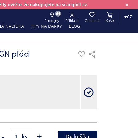
×
dy ověřte, že nakupujete na scanquilt.cz.
66
CZ
Prodejny
Přihlásit
Oblíbené
Košík
Á NABÍDKA
TIPY NA DÁRKY
BLOG
GN ptáci
-
+
ks
Do košíku