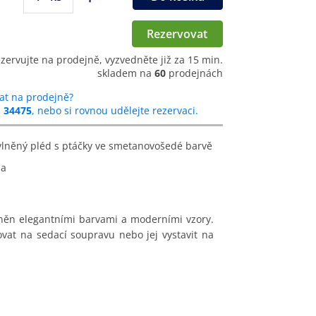
Rezervovat
ezervujte na prodejně, vyzvedněte již za 15 min.
skladem na
60
prodejnách
at na prodejně?
u
34475
, nebo si rovnou udělejte rezervaci.
avlněný pléd s ptáčky ve smetanovošedé barvě
na
něn elegantními barvami a moderními vzory.
vat na sedací soupravu nebo jej vystavit na