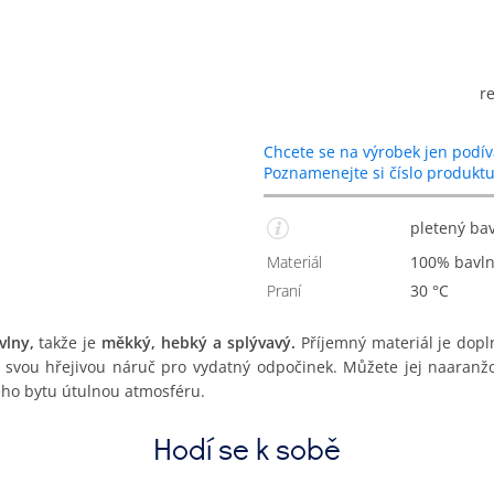
r
Chcete se na výrobek jen podív
Poznamenejte si číslo produkt
pletený b
Materiál
100% bavl
Praní
30 °C
vlny,
takže je
měkký, hebký a splývavý.
Příjemný materiál je dopl
 svou hřejivou náruč pro vydatný odpočinek. Můžete jej naaranžo
eho bytu útulnou atmosféru.
Hodí se k sobě