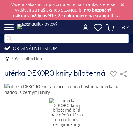
×
Vážení zákazníci, upozorňujeme na stránky, které se
vydávají za náš e-shop SCANquilt.
Pro bezpečný
nákup si vždy ověřte, že nakupujete na scanquilt.cz.
CZ
ORIGINÁLNÍ E-SHOP
/
art collection
utěrka DEKORO kníry bíločerná