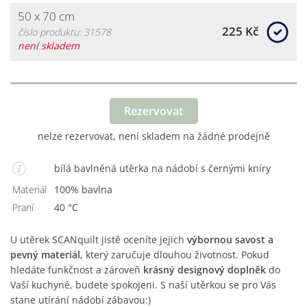
50 x 70 cm
225 Kč
číslo produktu: 31578
není skladem
Rezervovat
nelze rezervovat, není skladem na žádné prodejně
bílá bavlněná utěrka na nádobí s černými kníry
Materiál
100% bavlna
Praní
40 °C
U utěrek SCANquilt jistě oceníte jejich
výbornou savost a
pevný materiál,
který zaručuje dlouhou životnost. Pokud
hledáte funkčnost a zároveň
krásný designový doplněk
do
Vaší kuchyně, budete spokojeni. S naší utěrkou se pro Vás
stane utírání nádobí zábavou:)