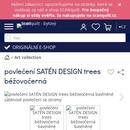
×
Vážení zákazníci, upozorňujeme na stránky, které se
vydávají za náš e-shop SCANquilt.
Pro bezpečný
nákup si vždy ověřte, že nakupujete na scanquilt.cz.
CZ
ORIGINÁLNÍ E-SHOP
/
art collection
povlečení SATÉN DESIGN trees
béžovočerná