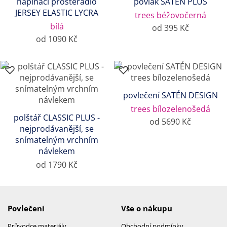
napínací prostěradlo
povlak SATÉN PLUS
JERSEY ELASTIC LYCRA
trees béžovočerná
bílá
od 395 Kč
od 1090 Kč
povlečení SATÉN DESIGN
trees bílozelenošedá
polštář CLASSIC PLUS -
od 5690 Kč
nejprodávanější, se
snímatelným vrchním
návlekem
od 1790 Kč
Povlečení
Vše o nákupu
Průvodce materiály
Obchodní podmínky