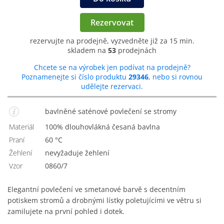
Rezervovat
rezervujte na prodejně, vyzvedněte již za 15 min.
skladem na
53
prodejnách
Chcete se na výrobek jen podívat na prodejně?
Poznamenejte si číslo produktu
29346
, nebo si rovnou
udělejte rezervaci.
bavlněné saténové povlečení se stromy
Materiál
100% dlouhovlákná česaná bavlna
Praní
60 °C
Žehlení
nevyžaduje žehlení
Vzor
0860/7
Elegantní povlečení ve smetanové barvě s decentním
potiskem stromů a drobnými lístky poletujícími ve větru si
zamilujete na první pohled i dotek.