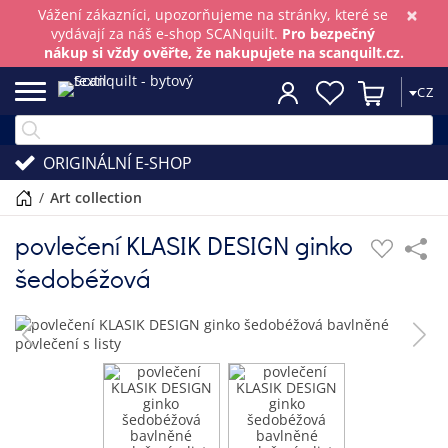
×
Vážení zákazníci, upozorňujeme na stránky, které se
vydávají za náš e-shop SCANquilt.
Pro bezpečný
nákup si vždy ověřte, že nakupujete na scanquilt.cz.
CZ
ORIGINÁLNÍ E-SHOP
/
art collection
povlečení KLASIK DESIGN ginko
šedobéžová