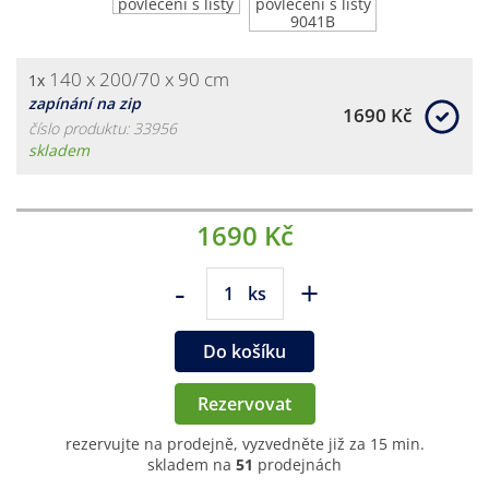
140 x 200/70 x 90 cm
1x
zapínání na zip
1690 Kč
číslo produktu: 33956
skladem
1690 Kč
-
+
ks
Do košíku
Rezervovat
rezervujte na prodejně, vyzvedněte již za 15 min.
skladem na
51
prodejnách