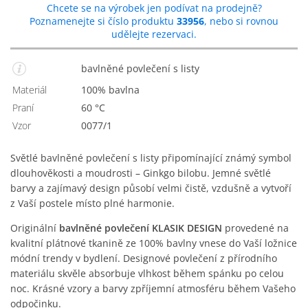
Chcete se na výrobek jen podívat na prodejně?
Poznamenejte si číslo produktu
33956
, nebo si rovnou
udělejte rezervaci.
bavlněné povlečení s listy
Materiál
100% bavlna
Praní
60 °C
Vzor
0077/1
Světlé bavlněné povlečení s listy připomínající známý symbol
dlouhověkosti a moudrosti – Ginkgo bilobu. Jemné světlé
barvy a zajímavý design působí velmi čistě, vzdušně a vytvoří
z Vaší postele místo plné harmonie.
Originální
bavlněné povlečení KLASIK DESIGN
provedené na
kvalitní plátnové tkanině ze 100% bavlny vnese do Vaší ložnice
módní trendy v bydlení. Designové povlečení z přírodního
materiálu skvěle absorbuje vlhkost během spánku po celou
noc. Krásné vzory a barvy zpříjemní atmosféru během Vašeho
odpočinku.