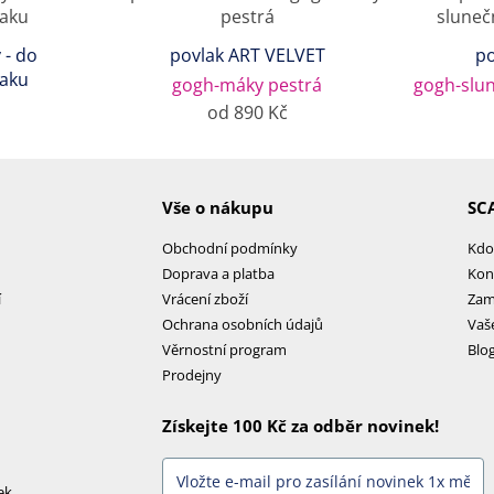
 - do
povlak ART VELVET
po
laku
gogh-máky pestrá
gogh-slu
od 890 Kč
Vše o nákupu
SC
Obchodní podmínky
Kdo
Doprava a platba
Kon
í
Vrácení zboží
Zam
Ochrana osobních údajů
Vaš
Věrnostní program
Blo
Prodejny
Získejte 100 Kč za odběr novinek!
ek