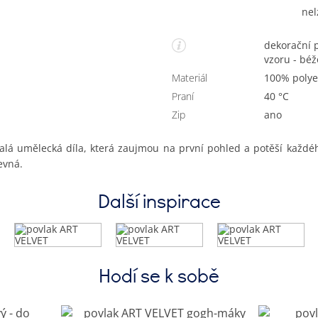
nel
dekorační povlak na polštářek s irisy, zadní strana bez
vzoru - bé
Materiál
100% polye
Praní
40 °C
Zip
Ano
á umělecká díla, která zaujmou na první pohled a potěší každéh
evná.
Další inspirace
Hodí se k sobě