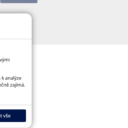
ovými
a k analýze
ečně zajímá.
ice
apply.
t vše