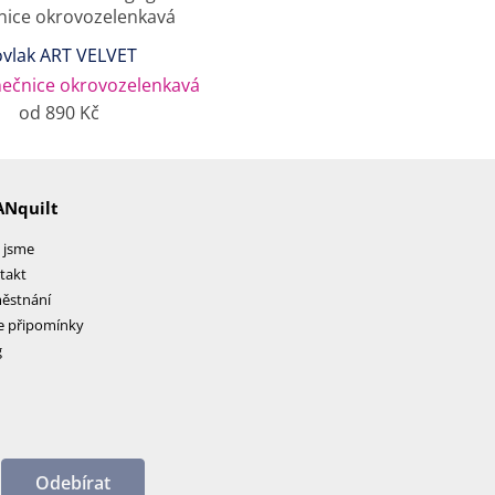
vlak ART VELVET
nečnice okrovozelenkavá
od 890 Kč
ANquilt
 jsme
takt
ěstnání
e připomínky
g
Odebírat