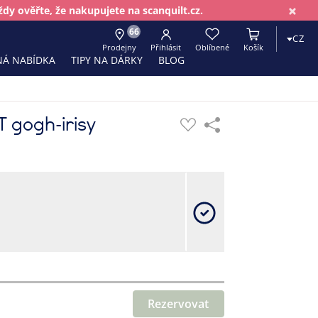
×
dy ověřte, že nakupujete na scanquilt.cz.
66
CZ
Prodejny
Přihlásit
Oblíbené
Košík
Á NABÍDKA
TIPY NA DÁRKY
BLOG
 gogh-irisy
Rezervovat