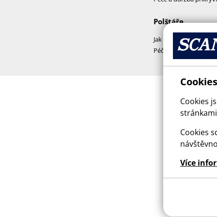
Polštáře
Jak vybrat polštář
Péče a praní polštářů
Cookies
Cookies j
stránkami,
Cookies sd
návštěvno
Více info
This sit