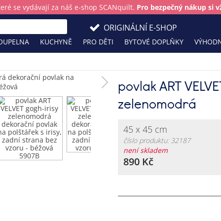
teré se vydávají za náš e-shop SCANquilt.
Pro bezpečný nákup si vž
ORIGINÁLNÍ E-SHOP
OUPELNA
KUCHYNĚ
PRO DĚTI
BYTOVÉ DOPLŇKY
VÝHODN
povlak ART VELVET
zelenomodrá
45 x 45 cm
číslo produktu: 32187
není skladem
890 Kč