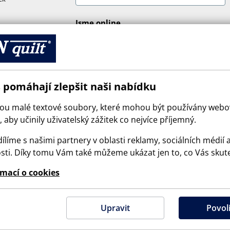
Jsme online
 pomáhají zlepšit naši nabídku
sou malé textové soubory, které mohou být používány web
 aby učinily uživatelský zážitek co nejvíce příjemný.
ílíme s našimi partnery v oblasti reklamy, sociálních médií 
sti. Díky tomu Vám také můžeme ukázat jen to, co Vás skut
© 2026 SCANquilt - všechna práva vyhrazena
rmací o cookies
e is protected by reCAPTCHA and the Google
Privacy Policy
and
Terms of Serv
Upravit
Povoli