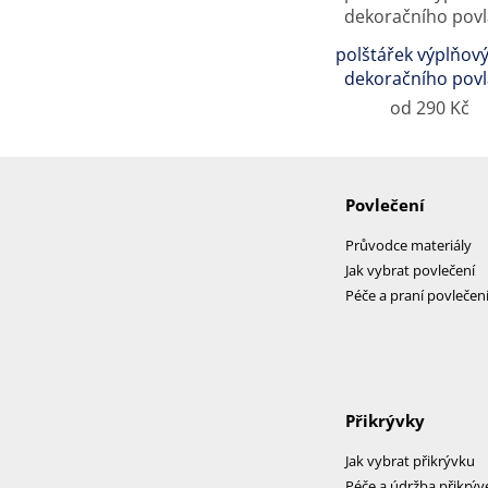
polštářek výplňový
dekoračního pov
od 290 Kč
Povlečení
Průvodce materiály
Jak vybrat povlečení
Péče a praní povlečen
Přikrývky
Jak vybrat přikrývku
Péče a údržba přikrýv