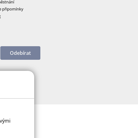
ěstnání
e připomínky
g
Odebírat
ovými