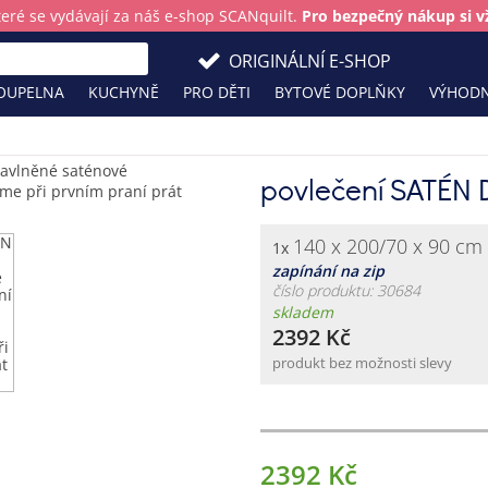
teré se vydávají za náš e-shop SCANquilt.
Pro bezpečný nákup si vž
ORIGINÁLNÍ E-SHOP
OUPELNA
KUCHYNĚ
PRO DĚTI
BYTOVÉ DOPLŇKY
VÝHODN
povlečení SATÉN 
140 x 200/70 x 90 cm
1x
zapínání na zip
číslo produktu: 30684
skladem
2392 Kč
produkt bez možnosti slevy
2392 Kč