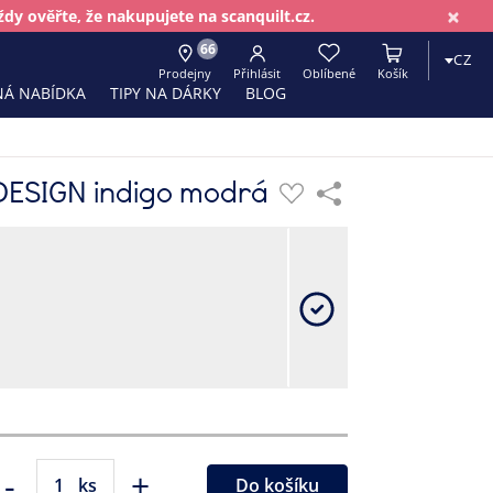
×
dy ověřte, že nakupujete na scanquilt.cz.
66
CZ
Prodejny
Přihlásit
Oblíbené
Košík
Á NABÍDKA
TIPY NA DÁRKY
BLOG
DESIGN indigo modrá
-
+
ks
Do košíku