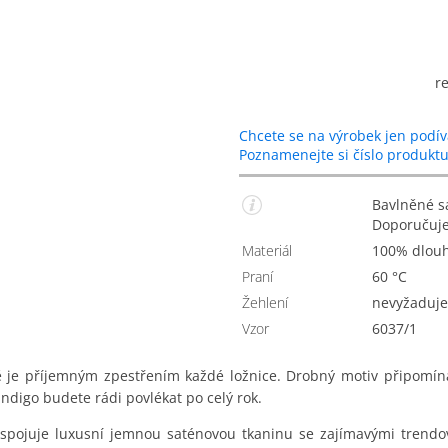
r
Chcete se na výrobek jen podív
Poznamenejte si číslo produkt
Bavlněné saténové povlečení s modrobílými vzory.
Doporučuje
Materiál
100% dlou
Praní
60 °C
Žehlení
nevyžaduje
Vzor
6037/1
ě je příjemným zpestřením každé ložnice. Drobný motiv připomí
ndigo budete rádi povlékat po celý rok.
spojuje luxusní jemnou saténovou tkaninu se zajímavými trendový