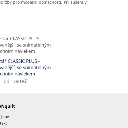
údržby pro moderní domácnosti. Při sušení v
tář CLASSIC PLUS -
vanější, se snímatelným
rchním návlekem
od 1790 Kč
ANquilt
 jsme
takt