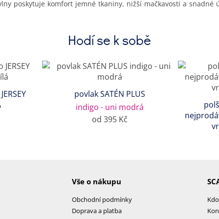
vlny poskytuje komfort jemné tkaniny, nižší mačkavosti a snadné 
Hodí se k sobě
 JERSEY
povlak SATÉN PLUS
A
polš
indigo - uni modrá
nejprodá
od 395 Kč
v
Vše o nákupu
SC
Obchodní podmínky
Kdo
Doprava a platba
Kon