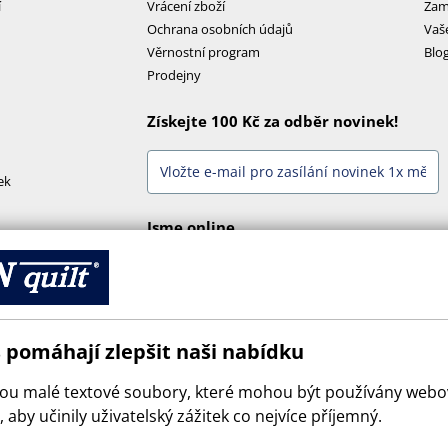
í
Vrácení zboží
Zam
Ochrana osobních údajů
Vaš
Věrnostní program
Blo
Prodejny
Získejte 100 Kč za odběr novinek!
ek
Jsme online
 pomáhají zlepšit naši nabídku
sou malé textové soubory, které mohou být používány web
 aby učinily uživatelský zážitek co nejvíce příjemný.