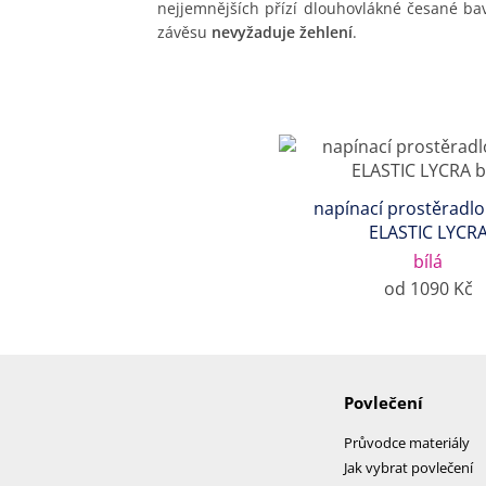
nejjemnějších přízí dlouhovlákné česané ba
závěsu
nevyžaduje žehlení
.
napínací prostěradlo
ELASTIC LYCR
bílá
od 1090 Kč
Povlečení
Průvodce materiály
Jak vybrat povlečení