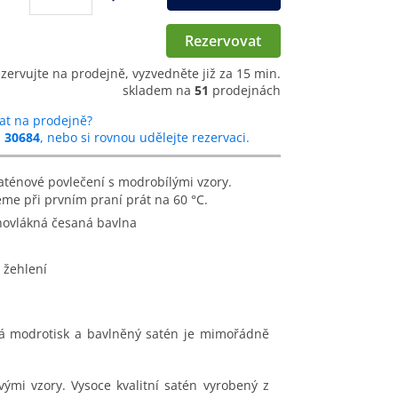
Rezervovat
ezervujte na prodejně, vyzvedněte již za 15 min.
skladem na
51
prodejnách
at na prodejně?
u
30684
, nebo si rovnou udělejte rezervaci.
me při prvním praní prát na 60 °C.
hovlákná česaná bavlna
 žehlení
ná modrotisk a bavlněný satén je mimořádně
mi vzory. Vysoce kvalitní satén vyrobený z