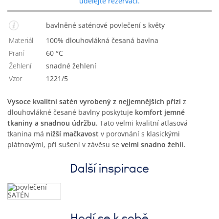
udělejte rezervaci.
bavlněné saténové povlečení s květy
Materiál
100% dlouhovlákná česaná bavlna
Praní
60 °C
Žehlení
Snadné žehlení
Vzor
1221/5
Vysoce kvalitní satén vyrobený z nejjemnějších přízí
z
dlouhovlákné česané bavlny poskytuje
komfort jemné
tkaniny a snadnou údržbu.
Tato velmi kvalitní atlasová
tkanina má
nižší mačkavost
v porovnání s klasickými
plátnovými, při sušení v závěsu se
velmi snadno žehlí.
Další inspirace
Hodí se k sobě