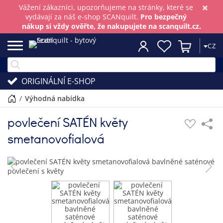
×
Vážení zákazníci, upozorňujeme na stránky, které se
vydávají za náš e-shop SCANquilt.
Pro bezpečný
nákup si vždy ověřte, že nakupujete na scanquilt.cz.
CZ
ORIGINÁLNÍ E-SHOP
/
výhodná nabídka
povlečení SATÉN květy
smetanovofialová