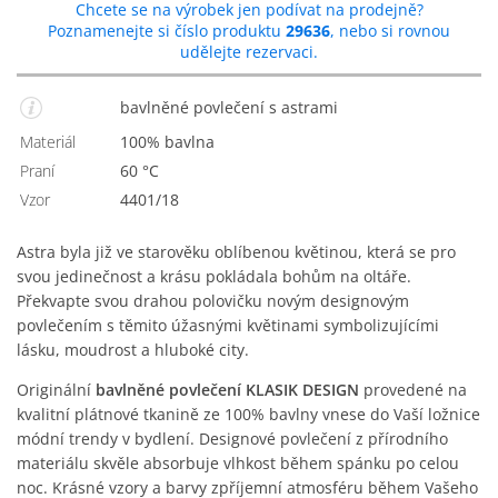
Chcete se na výrobek jen podívat na prodejně?
Poznamenejte si číslo produktu
29636
, nebo si rovnou
udělejte rezervaci.
bavlněné povlečení s astrami
Materiál
100% bavlna
Praní
60 °C
Vzor
4401/18
Astra byla již ve starověku oblíbenou květinou, která se pro
svou jedinečnost a krásu pokládala bohům na oltáře.
Překvapte svou drahou polovičku novým designovým
povlečením s těmito úžasnými květinami symbolizujícími
lásku, moudrost a hluboké city.
Originální
bavlněné povlečení KLASIK DESIGN
provedené na
kvalitní plátnové tkanině ze 100% bavlny vnese do Vaší ložnice
módní trendy v bydlení. Designové povlečení z přírodního
materiálu skvěle absorbuje vlhkost během spánku po celou
noc. Krásné vzory a barvy zpříjemní atmosféru během Vašeho