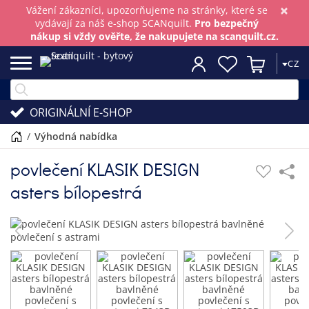
×
Vážení zákazníci, upozorňujeme na stránky, které se
vydávají za náš e-shop SCANquilt.
Pro bezpečný
nákup si vždy ověřte, že nakupujete na scanquilt.cz.
CZ
ORIGINÁLNÍ E-SHOP
/
výhodná nabídka
povlečení KLASIK DESIGN
asters bílopestrá