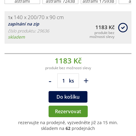
140 x 200/70 x 90 cm
1x
zapínání na zip
1183 Kč
číslo produktu: 29636
produkt bez
skladem
možnosti slevy
1183 Kč
produkt bez možnosti slevy
-
+
ks
Do košíku
Rezervovat
rezervujte na prodejně, vyzvedněte již za 15 min.
skladem na
62
prodejnách