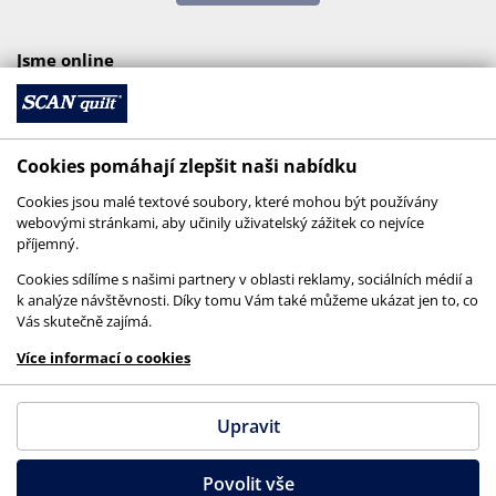
Jsme online
Cookies pomáhají zlepšit naši nabídku
Cookies jsou malé textové soubory, které mohou být používány
webovými stránkami, aby učinily uživatelský zážitek co nejvíce
příjemný.
Cookies sdílíme s našimi partnery v oblasti reklamy, sociálních médií a
k analýze návštěvnosti. Díky tomu Vám také můžeme ukázat jen to, co
Vás skutečně zajímá.
© 2026 SCANquilt - všechna práva vyhrazena
Více informací o cookies
This site is protected by reCAPTCHA and the
Google
Privacy Policy
and
Terms of Service
apply.
Upravit
Povolit vše