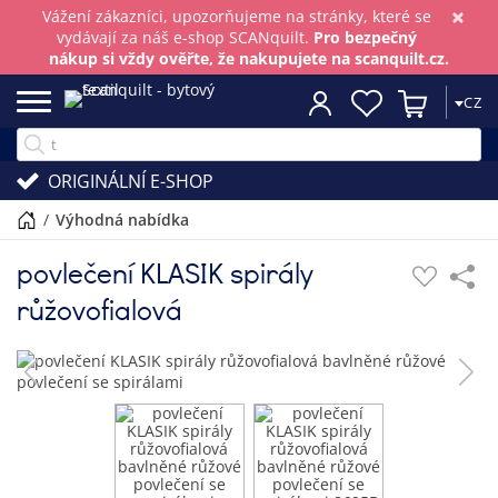
×
Vážení zákazníci, upozorňujeme na stránky, které se
vydávají za náš e-shop SCANquilt.
Pro bezpečný
nákup si vždy ověřte, že nakupujete na scanquilt.cz.
CZ
ORIGINÁLNÍ E-SHOP
/
výhodná nabídka
povlečení KLASIK spirály
růžovofialová