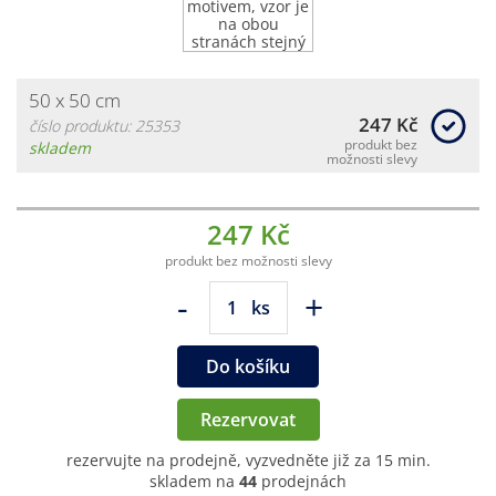
50 x 50 cm
247 Kč
číslo produktu: 25353
produkt bez
skladem
možnosti slevy
247 Kč
produkt bez možnosti slevy
-
+
ks
Do košíku
Rezervovat
rezervujte na prodejně, vyzvedněte již za 15 min.
skladem na
44
prodejnách