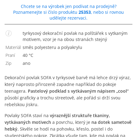
Chcete se na výrobek jen podívat na prodejně?
Poznamenejte si číslo produktu
25353
, nebo si rovnou
udělejte rezervaci.
tyrkysový dekorační povlak na polštářek s vytkaným
motivem, vzor je na obou stranách stejný
Materiál
směs polyesteru a polyakrylu
Praní
40 °C
Zip
Ano
Dekorační povlak SOFA v tyrkysové barvě má lehce drzý výraz,
který naprosto přirozeně zapadne například do pokoje
teenagera.
Pastelový podklad s vytkávaným nápisem „cool“
působí graficky a trochu streetově, ale pořád si drží svou
rebelskou jiskru.
Povlaky SOFA staví na
výraznější struktuře tkaniny,
vytkávaných motivech
a povrchu, který je
na dotek sametově
hebký.
Skvěle se hodí na pohovku, křeslo, postel i do
studentského pokoje. Zkrátka všude tam, kde má povlak na