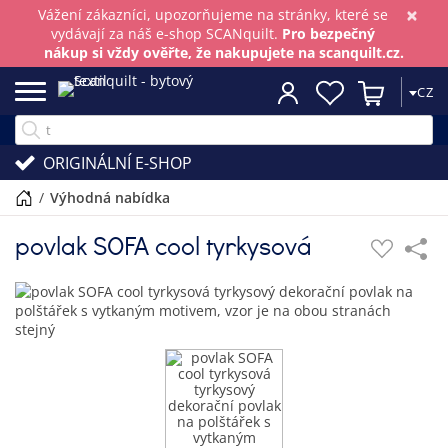
×
Vážení zákazníci, upozorňujeme na stránky, které se
vydávají za náš e-shop SCANquilt.
Pro bezpečný
nákup si vždy ověřte, že nakupujete na scanquilt.cz.
CZ
ORIGINÁLNÍ E-SHOP
/
výhodná nabídka
povlak SOFA cool tyrkysová