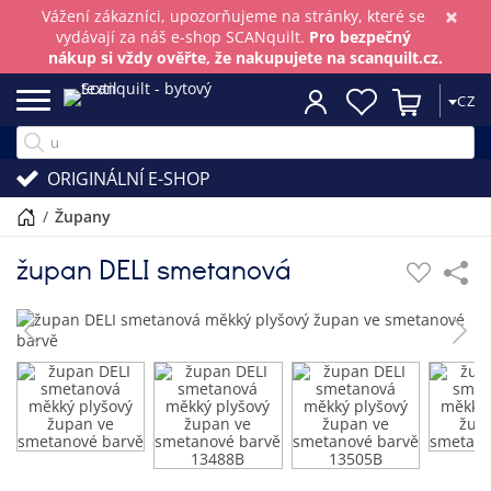
×
Vážení zákazníci, upozorňujeme na stránky, které se
vydávají za náš e-shop SCANquilt.
Pro bezpečný
nákup si vždy ověřte, že nakupujete na scanquilt.cz.
CZ
ORIGINÁLNÍ E-SHOP
/
župany
župan DELI smetanová