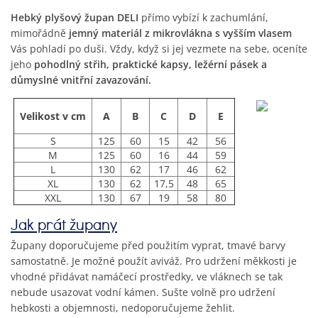
Hebký plyšový župan DELI
přímo vybízí k zachumlání,
mimořádně
jemný materiál z mikrovlákna s vyšším vlasem
Vás pohladí po duši. Vždy, když si jej vezmete na sebe, oceníte
jeho
pohodlný střih, praktické kapsy, ležérní pásek a
důmyslné vnitřní zavazování.
Velikost v cm
A
B
C
D
E
S
125
60
15
42
56
M
125
60
16
44
59
L
130
62
17
46
62
XL
130
62
17,5
48
65
XXL
130
67
19
58
80
Jak prát župany
Župany doporučujeme před použitím vyprat, tmavé barvy
samostatně. Je možné použít aviváž. Pro udržení měkkosti je
vhodné přidávat namáčecí prostředky, ve vláknech se tak
nebude usazovat vodní kámen. Sušte volně pro udržení
hebkosti a objemnosti, nedoporučujeme žehlit.