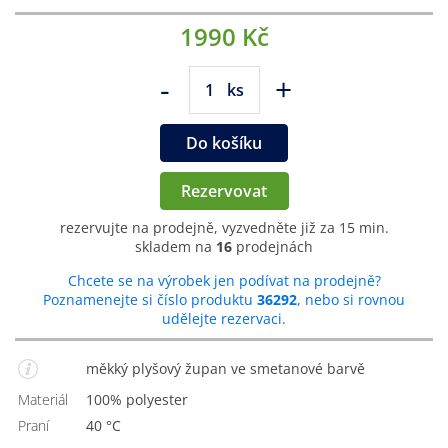
1990 Kč
-
+
ks
Do košíku
Rezervovat
rezervujte na prodejně, vyzvedněte již za 15 min.
skladem na
16
prodejnách
Chcete se na výrobek jen podívat na prodejně?
Poznamenejte si číslo produktu
36292
, nebo si rovnou
udělejte rezervaci.
měkký plyšový župan ve smetanové barvě
Materiál
100% polyester
Praní
40 °C