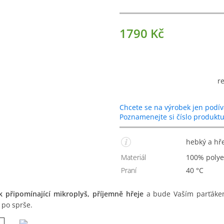
1790 Kč
r
Chcete se na výrobek jen podív
Poznamenejte si číslo produkt
hebký a hř
Materiál
100% polye
Praní
40 °C
ipomínající mikroplyš, příjemně hřeje
a bude Vaším parťákem 
 po sprše.