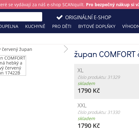
teré se vydávají za náš e-shop SCANquilt.
Pro bezpečný nákup si vž
ORIGINÁLNÍ E-SHOP
OUPELNA
KUCHYNĚ
PRO DĚTI
BYTOVÉ DOPLŇKY
VÝHODN
župan COMFORT 
XL
číslo produktu: 31329
skladem
1790 Kč
XXL
číslo produktu: 31330
skladem
1790 Kč