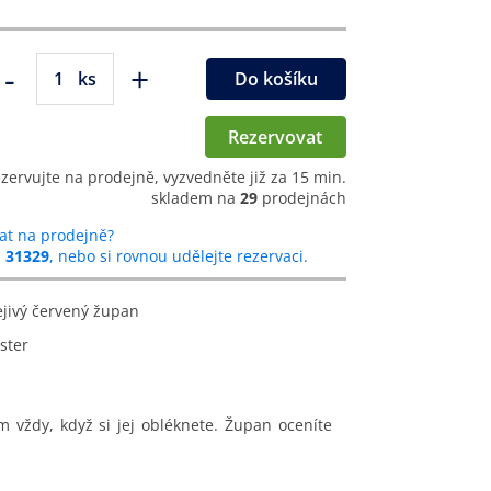
-
+
ks
Do košíku
Rezervovat
ezervujte na prodejně, vyzvedněte již za 15 min.
skladem na
29
prodejnách
at na prodejně?
u
31329
, nebo si rovnou udělejte rezervaci.
ejivý červený župan
ster
vždy, když si jej obléknete. Župan oceníte