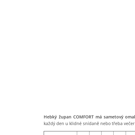
Hebký župan COMFORT má sametový omak př
každý den u klidné snídaně nebo třeba večer