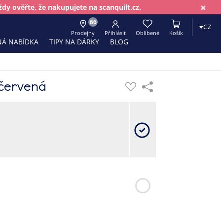
×
dy ověřte, že nakupujete na scanquilt.cz.
66
CZ
Prodejny
Přihlásit
Oblíbené
Košík
Á NABÍDKA
TIPY NA DÁRKY
BLOG
červená