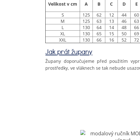
Velikost v cm
A
B
C
D
E
S
125
62
12
44
60
M
125
63
13
46
63
L
130
64
14
48
66
XL
130
65
15
50
69
XXL
130
66
16
52
72
Jak prát župany
Župany doporučujeme před použitím vypra
prostředky, ve vláknech se tak nebude usazo