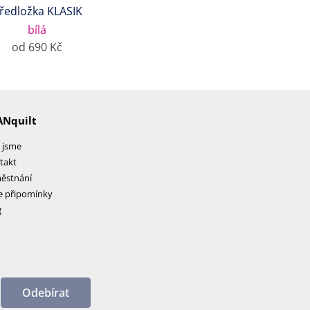
ředložka KLASIK
bílá
od 690 Kč
ANquilt
 jsme
takt
ěstnání
e připomínky
g
Odebírat