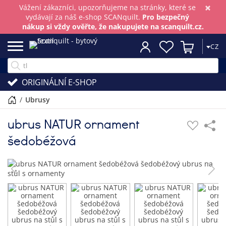
×
Vážení zákazníci, upozorňujeme na stránky, které se
vydávají za náš e-shop SCANquilt.
Pro bezpečný
nákup si vždy ověřte, že nakupujete na scanquilt.cz.
CZ
ORIGINÁLNÍ E-SHOP
/
ubrusy
ubrus NATUR ornament
šedobéžová