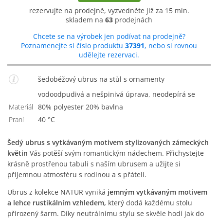
rezervujte na prodejně, vyzvedněte již za 15 min.
skladem na
63
prodejnách
Chcete se na výrobek jen podívat na prodejně?
Poznamenejte si číslo produktu
37391
, nebo si rovnou
udělejte rezervaci.
šedobéžový ubrus na stůl s ornamenty
vodoodpudivá a nešpinivá úprava, neodepírá se
Materiál
80% polyester 20% bavlna
Praní
40 °C
Šedý ubrus s vytkávaným motivem stylizovaných zámeckých
květin
Vás potěší svým romantickým nádechem. Přichystejte
krásně prostřenou tabuli s naším ubrusem a užijte si
příjemnou atmosféru s rodinou a s přáteli.
Ubrus z kolekce NATUR vyniká
jemným vytkávaným motivem
a lehce rustikálním vzhledem,
který dodá každému stolu
přirozený šarm. Díky neutrálnímu stylu se skvěle hodí jak do