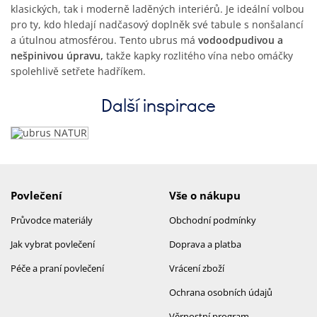
klasických, tak i moderně laděných interiérů. Je ideální volbou
pro ty, kdo hledají nadčasový doplněk své tabule s nonšalancí
a útulnou atmosférou. Tento ubrus má
vodoodpudivou a
nešpinivou úpravu,
takže kapky rozlitého vína nebo omáčky
spolehlivě setřete hadříkem.
Další inspirace
Povlečení
Vše o nákupu
Průvodce materiály
Obchodní podmínky
Jak vybrat povlečení
Doprava a platba
Péče a praní povlečení
Vrácení zboží
Ochrana osobních údajů
Věrnostní program