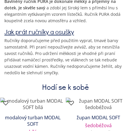
Bavlněný ručník PURA je dokonale měkký a příjemný na
dotek. Je skvěle savý
a zdobí jej široký lem s příměsí lnu s
elegantním vytkávaným vzorem lístečků. Ručník PURA dodá
koupelně zcela novou atmosféru a vzhled.
Jak prát ručníky a osušky
Ručníky doporučujeme před použitím vyprat, tmavé barvy
samostatně. Při praní nepoužívejte aviváž, aby se nesnížila
savost ručníků. Pro udržení měkkosti je vhodné při praní
přidávat namáčecí prostředky, ve vláknech se tak nebude
usazovat vodní kámen. Ručníky nedoporučujeme žehlit, aby
nedošlo ke slehnutí smyčky.
Hodí se k sobě
modalový turban MODAL
župan MODAL SOFT
SOFT
šedobéžová