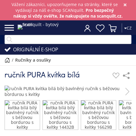
×
Vážení zákazníci, upozorňujeme na stránky, které se
vydávají za náš e-shop SCANquilt.
Pro bezpečný
nákup si vždy ověřte, že nakupujete na scanquilt.cz.
CZ
ORIGINÁLNÍ E-SHOP
/
ručníky a osušky
ručník PURA kvítka bílá