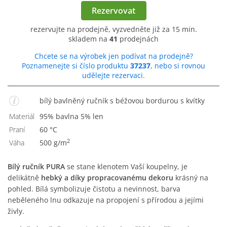
Rezervovat
rezervujte na prodejně, vyzvedněte již za 15 min.
skladem na
41
prodejnách
Chcete se na výrobek jen podívat na prodejně?
Poznamenejte si číslo produktu
37237
, nebo si rovnou
udělejte rezervaci.
bílý bavlněný ručník s béžovou bordurou s kvítky
Materiál
95% bavlna 5% len
Praní
60 °C
2
Váha
500 g/m
Bílý ručník PURA
se stane klenotem Vaší koupelny, je
delikátně
hebký a díky propracovanému dekoru
krásný na
pohled. Bílá symbolizuje čistotu a nevinnost, barva
neběleného lnu odkazuje na propojení s přírodou a jejími
živly.