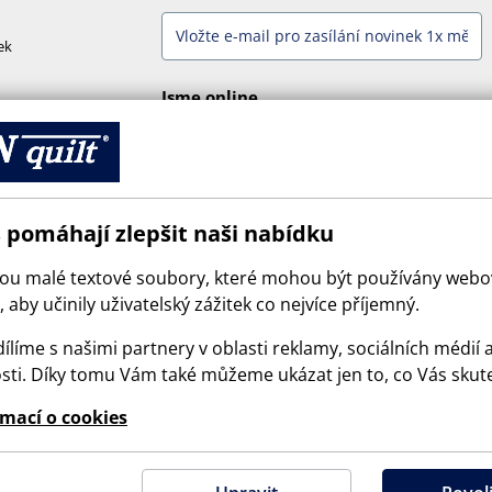
ek
Jsme online
 pomáhají zlepšit naši nabídku
sou malé textové soubory, které mohou být používány web
 aby učinily uživatelský zážitek co nejvíce příjemný.
ílíme s našimi partnery v oblasti reklamy, sociálních médií 
sti. Díky tomu Vám také můžeme ukázat jen to, co Vás skut
© 2026 SCANquilt - všechna práva vyhrazena
rmací o cookies
e is protected by reCAPTCHA and the Google
Privacy Policy
and
Terms of Serv