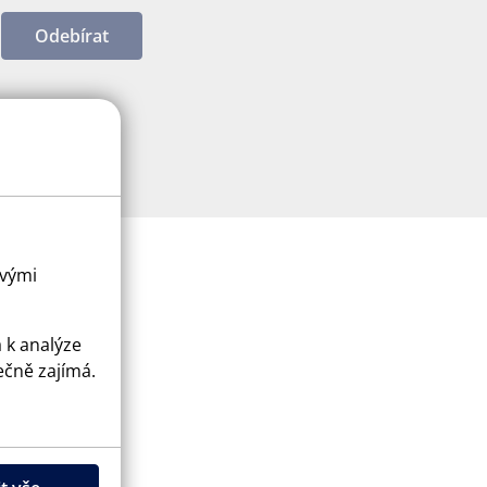
Odebírat
ovými
a k analýze
ečně zajímá.
ice
apply.