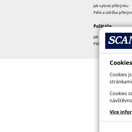
Jak vybrat přikrývku
Péče a údržba přikrýv
Polštáře
Jak vybrat polštář
Péče a praní polštářů
Cookies
Cookies j
stránkami,
Cookies sd
návštěvno
Více info
This sit