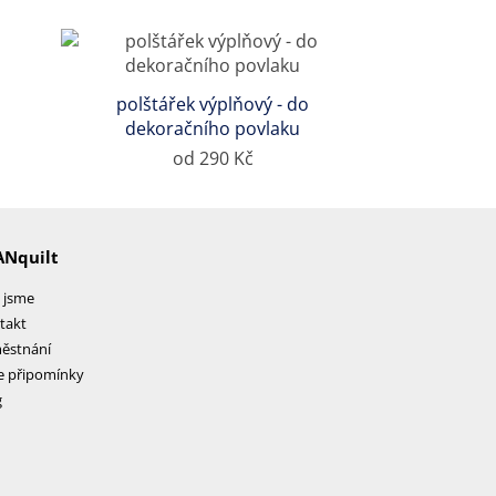
polštářek výplňový - do
dekoračního povlaku
od 290 Kč
ANquilt
 jsme
takt
ěstnání
e připomínky
g