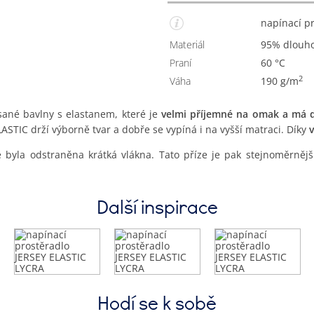
napínací 
Materiál
95% dlouh
Praní
60 °C
2
Váha
190 g/m
sané bavlny s elastanem, které je
velmi příjemné na omak a má d
ASTIC drží výborně tvar a dobře se vypíná i na vyšší matraci. Díky
 byla odstraněna krátká vlákna. Tato příze je pak stejnoměrnější
Další inspirace
Hodí se k sobě