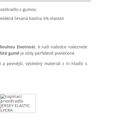
prostěradlo s gumou
ovlákná česaná bavlna 5% elastan
louhou životnost.
V naší nabídce naleznete
všité gumě
je vždy perfektně povlečené.
 a pevnější, výsledný materiál z ní hladší s