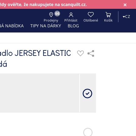
×
dy ověřte, že nakupujete na scanquilt.cz.
66
CZ
Prodejny
Přihlásit
Oblíbené
Košík
Á NABÍDKA
TIPY NA DÁRKY
BLOG
adlo JERSEY ELASTIC
dá