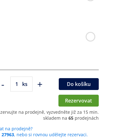
-
+
ks
Do košíku
Rezervovat
ezervujte na prodejně, vyzvedněte již za 15 min.
skladem na
65
prodejnách
at na prodejně?
u
27963
, nebo si rovnou udělejte rezervaci.