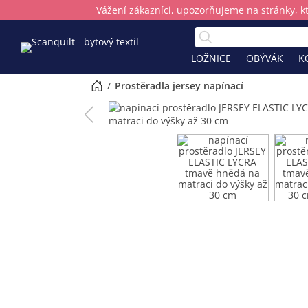
Vážení zákazníci, upozorňujeme na stránky, k
LOŽNICE
OBÝVÁK
K
/
prostěradla jersey napínací