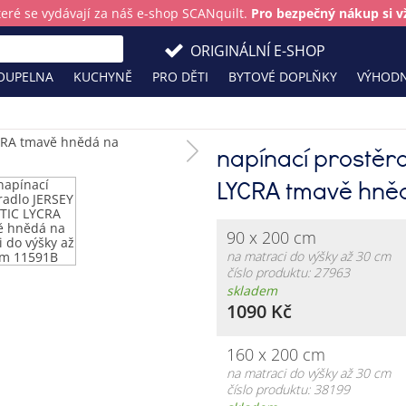
teré se vydávají za náš e-shop SCANquilt.
Pro bezpečný nákup si vž
ORIGINÁLNÍ E-SHOP
OUPELNA
KUCHYNĚ
PRO DĚTI
BYTOVÉ DOPLŇKY
VÝHODN
napínací prostěr
LYCRA tmavě hně
90 x 200 cm
na matraci do výšky až 30 cm
číslo produktu: 27963
skladem
1090 Kč
160 x 200 cm
na matraci do výšky až 30 cm
číslo produktu: 38199