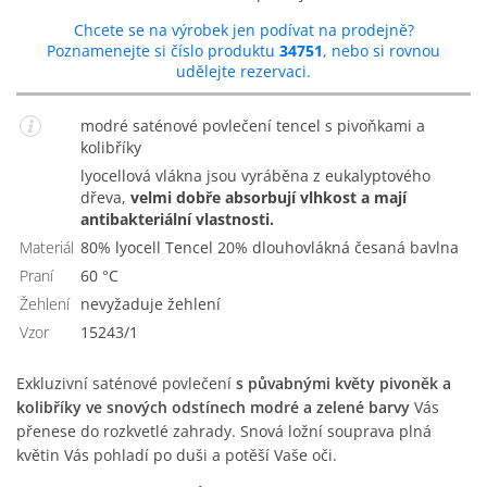
Chcete se na výrobek jen podívat na prodejně?
Poznamenejte si číslo produktu
34751
, nebo si rovnou
udělejte rezervaci.
modré saténové povlečení tencel s pivoňkami a
kolibříky
Lyocellová vlákna jsou vyráběna z eukalyptového
dřeva,
velmi dobře absorbují vlhkost a mají
antibakteriální vlastnosti.
Materiál
80% lyocell Tencel 20% dlouhovlákná česaná bavlna
Praní
60 °C
Žehlení
Nevyžaduje žehlení
Vzor
15243/1
Exkluzivní saténové povlečení
s půvabnými květy pivoněk a
kolibříky ve snových odstínech modré a zelené barvy
Vás
přenese do rozkvetlé zahrady. Snová ložní souprava plná
květin Vás pohladí po duši a potěší Vaše oči.