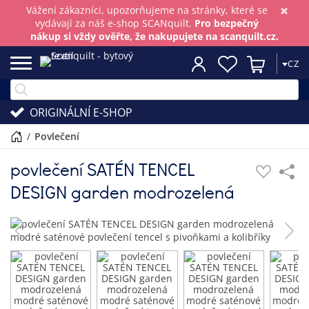
×
Vážení zákazníci, upozorňujeme na stránky, které se
vydávají za náš e-shop SCANquilt.
Pro bezpečný
nákup si vždy ověřte, že nakupujete na scanquilt.cz.
CZ
ORIGINÁLNÍ E-SHOP
/
povlečení
povlečení SATÉN TENCEL
DESIGN garden modrozelená