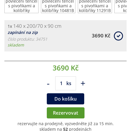
140 x 200/70 x 90 cm
1x
zapínání na zip
3690 Kč
číslo produktu: 34751
skladem
3690 Kč
-
+
ks
Do košíku
Rezervovat
rezervujte na prodejně, vyzvedněte již za 15 min.
skladem na
52
prodejnách