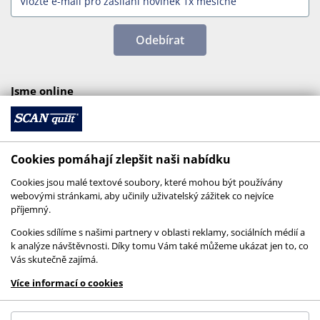
Odebírat
Jsme online
Cookies pomáhají zlepšit naši nabídku
Cookies jsou malé textové soubory, které mohou být používány
webovými stránkami, aby učinily uživatelský zážitek co nejvíce
příjemný.
Cookies sdílíme s našimi partnery v oblasti reklamy, sociálních médií a
k analýze návštěvnosti. Díky tomu Vám také můžeme ukázat jen to, co
Vás skutečně zajímá.
© 2026 SCANquilt - všechna práva vyhrazena
Více informací o cookies
This site is protected by reCAPTCHA and the
Google
Privacy Policy
and
Terms of Service
apply.