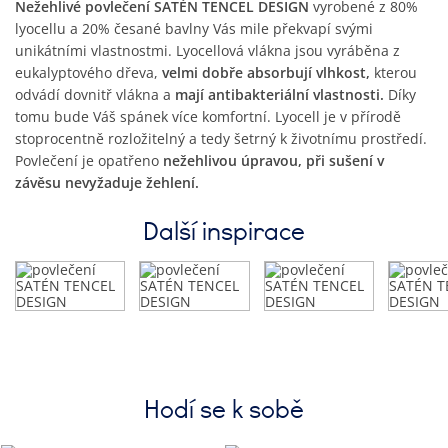
Nežehlivé povlečení SATÉN TENCEL DESIGN
vyrobené z 80%
lyocellu a 20% česané bavlny Vás mile překvapí svými
unikátními vlastnostmi. Lyocellová vlákna jsou vyráběna z
eukalyptového dřeva,
velmi dobře absorbují vlhkost,
kterou
odvádí dovnitř vlákna a
mají antibakteriální vlastnosti.
Díky
tomu bude Váš spánek více komfortní. Lyocell je v přírodě
stoprocentně rozložitelný a tedy šetrný k životnímu prostředí.
Povlečení je opatřeno
nežehlivou úpravou, při sušení v
závěsu nevyžaduje žehlení.
Další inspirace
Hodí se k sobě