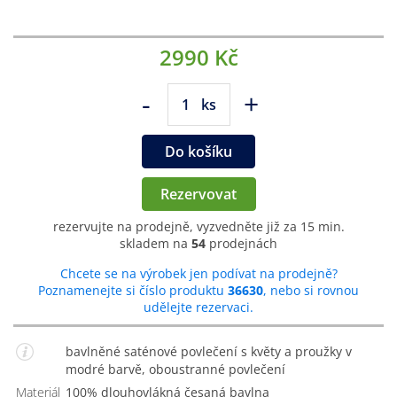
2990 Kč
-
+
ks
Do košíku
Rezervovat
rezervujte na prodejně, vyzvedněte již za 15 min.
skladem na
54
prodejnách
Chcete se na výrobek jen podívat na prodejně?
Poznamenejte si číslo produktu
36630
, nebo si rovnou
udělejte rezervaci.
bavlněné saténové povlečení s květy a proužky v
modré barvě, oboustranné povlečení
Materiál
100% dlouhovlákná česaná bavlna