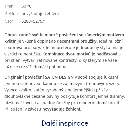
Praní
60 °C
Žehlení
nevyžaduje žehlení
Vzor
5283+5279/1
Oboustranné světle modré povlečení se zámeckým motivem
květin
je vkusně doplněno
decentními proužky.
Ideální ložní
souprava pro páry, kde on preferuje jednoduchý styl a ona je
v srdci romantička.
Kombinace dvou motivů je nadčasová
a
při stlaní vytváří rafinované kontrasty, díky kterým se Vaše
ložnice rozzáří domácí pohodou.
Originální povlečení SATÉN DESIGN
v sobě spojuje luxusní
jemnou saténovou tkaninu se zajímavými trendovými vzory.
Vysoce kvalitní satén vyrobený z nejjemnějších přízí z
dlouhovlákné česané bavlny poskytuje komfort jemné tkaniny,
nižší mačkavosti a snadné údržby pro moderní domácnosti.
Při sušení v závěsu
nevyžaduje žehlení
.
Další inspirace