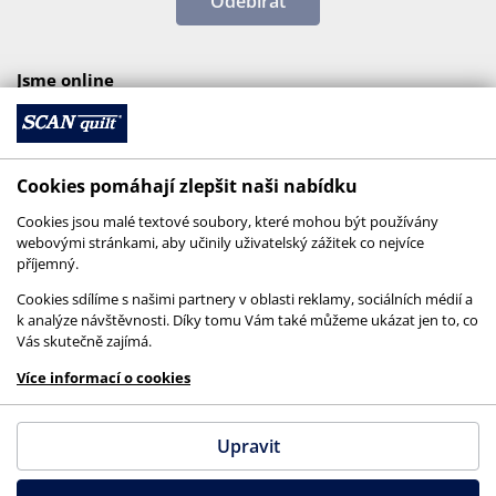
Odebírat
Jsme online
Cookies pomáhají zlepšit naši nabídku
Cookies jsou malé textové soubory, které mohou být používány
webovými stránkami, aby učinily uživatelský zážitek co nejvíce
příjemný.
Cookies sdílíme s našimi partnery v oblasti reklamy, sociálních médií a
k analýze návštěvnosti. Díky tomu Vám také můžeme ukázat jen to, co
Vás skutečně zajímá.
© 2026 SCANquilt - všechna práva vyhrazena
Více informací o cookies
This site is protected by reCAPTCHA and the
Google
Privacy Policy
and
Terms of Service
apply.
Upravit