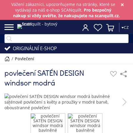
×
Vážení zákazníci, upozorňujeme na stránky, které se
vydávají za náš e-shop SCANquilt.
Pro bezpečný
nákup si vždy ověřte, že nakupujete na scanquilt.cz.
CZ
ORIGINÁLNÍ E-SHOP
/
povlečení
povlečení SATÉN DESIGN
windsor modrá